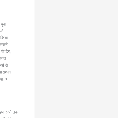
 युवा
 की
ं किया
 उसने
 के ढेर,
्चित
ओं से
यथासम्भव
ह्वान
ा।
गहन रूपों तक