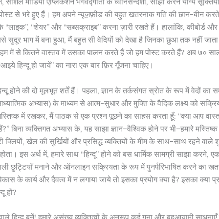
सोशल मीडिया ऐप्लिकेशन भगवद्गीता के ध्वनिसन्देशों, साझा करने योग्य सूक्तियों
 पोस्ट से भरे हुए हैं। हम अपने न्यूज़फ़ीड की बहुत खतरनाक गति की छान-बीन करते 
 “लाइक”, “शेयर” और “सब्सक्राइब” करना ज़ारी रखते हैं। हालांकि, कीबोर्ड और मं
 सुदूर भाग में बना हुआ, मैं बहुत सी वेदियों को देखा है जिनका छुआ तक नहीं जा
म में से कितने वास्तव में उसका पालन करते हैं जो हम पोस्ट करते हैं? अब ७० सा
“आइये हिन्दू हो जायें” का नारा एक बार फ़िर गूँजना चाहिए।
हिन्दू होने की दो मूलभूत शर्तें हैं। पहला, ज्ञान के तर्कसंगत स्रोत के रूप में वेदों का
्यात्मिक अभ्यास) के माध्यम से आत्म-सुधार और मुक्ति के वैदिक लक्ष्य को सक्रि
िष्क में रखकर, मैं पाठक से एक प्रश्न पूछने का साहस करता हूँ: “क्या आप वास्तव मे
ं?” बिना व्यक्तिगत अभ्यास के, यह साझा ज्ञान–वैश्विक होने पर भी–हमारे मस्तिष्
ोटी क्लिपों, खेल की सुर्खियों और प्रसिद्ध व्यक्तियों के मीम के साथ-साथ रहने वाले शु
ोता। इस अर्थ में, हमारे साथ “हिन्दू” होने को बस धार्मिक सामग्री साझा करने, ए
 वाली छुट्टियाँ मनाने और ऑनलाइन सक्रियता के रूप में पुनर्परिभाषित करने का ख
िकास के कार्य और दैवत्व में न लगाया जाये तो इसका प्रयोग क्या है? इसका क्या प्
दू हों?
ले हिन्दू बनें! हमारे असंख्य व्यक्तित्वों के अनुरूप कई गुना और बहुआयामी साधनाएँ