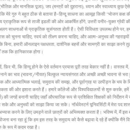
 (भौतिक और मानसिक पूजा), जप (मन्त्रों को दुहराना), ध्यान और स्वाध्याय कुछ ऐसे 
ा कि मेरे गुरु ने बहुत ठीक से बताया है–हिन्दू साधना का आव्यूह किसी “भोजन कक्ष क
य प्राकृतिक रूप से ताजी इडली की ओर आकर्षित होंगे, उत्तरी पनीर-युक्त ग्रेवी की
ग साधनाओं से प्राकृतिक सुसंगतता होती है। ऐसी विविधता उपलब्ध होने पर, 
स को चुनना चाहिए, स्वयं को तीक्ष्ण करना चाहिए, और आत्म-अनुभव की गहराइयों
े बिना, हमारी ऑनलाइन पक्षधरता, दार्शनिक बहसें और सामग्री का साझा करने तु
हाँ तक कि हानिकारक होगा।
दें, फ़िर भी, कि हिन्दू होने के ऐसे वर्तमान प्रयास पूरी तरह बेकार नहीं है। वास्तव में,
नाने का भाव (भावना/नीयत) बिल्कुल न्यायसंगरत और अच्छी अच्छी भावना से भरा हु
िक और आध्यात्मिक भलाई, समुदाय की समझ, और पूर्वाग्रह या उत्पीड़न के भय के बिन
कता की ओर इशारा करते हैं। हमारे कॉलेजों और विश्वविद्यालयों से शुरु करके, हमें
चा) की जगहें बनानी चाहिए जहाँ औपचारिक रूप से प्रशिक्षित शिक्षकों को निर्देशन मे
सके और अनुभवों को साझा किया जा सके। नॉर्थवेस्टर्न यूनिवर्सिटी में मेरा पद शास
ास करने के लिए उमड़ने वाले छात्रों को अभिव्यक्त करता है। भविष्य में, मैं इस बारे म
ना बना रहा हूं कि हम इस तरह के समुदाय को कैसे बढ़ावा दे रहे हैं क्योंकि मैंने वि
रु के रूप में कदम रखा है।