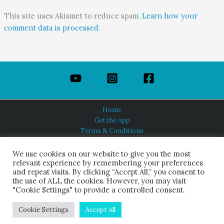
This site uses Akismet to reduce spam.
Learn how your
comment data is processed.
Home
Get the App
Terms & Conditions
Privacy Policy
About Us
We use cookies on our website to give you the most
relevant experience by remembering your preferences
and repeat visits. By clicking “Accept All,” you consent to
the use of ALL the cookies. However, you may visit
"Cookie Settings" to provide a controlled consent.
HINDUISM TODAY®
© 2026 Himalayan Academy Publications. All Rights Reserved.
Cookie Settings
Accept All