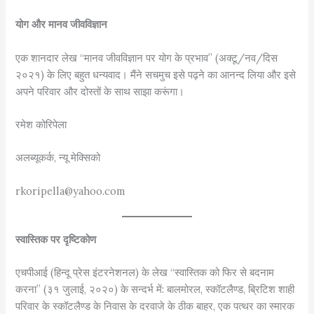
योग और मानव जीवविज्ञान
एक शानदार लेख “मानव जीवविज्ञान पर योग के प्रभाव” (अक्टू/नव/दिस
२०२१) के लिए बहुत धन्यवाद। मैंने सचमुच इसे पढ़ने का आनन्द लिया और इसे
अपने परिवार और दोस्तों के साथ साझा करूंगा।
रमेश कोरिपेला
अलब्यूकर्क, न्यू मेक्सिको
rkoripella@yahoo.com
स्वास्तिक पर दृष्टिकोण
एचपीआई (हिन्दू प्रेस इंटरनेशनल) के लेख “स्वास्तिक को फिर से बदनाम
करना” (३१ जुलाई, २०२०) के सन्दर्भ में: बालमोरल, स्कॉटलैण्ड, ब्रिटिश शाही
परिवार के स्कॉटलैण्ड के निवास के दरवाजे के ठीक बाहर, एक पत्थर का स्मारक