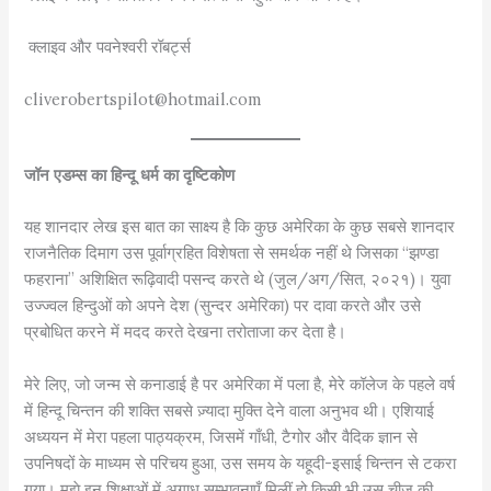
क्लाइव और पवनेश्वरी रॉबर्ट्स
cliverobertspilot@hotmail.com
जॉन एडम्स का हिन्दू धर्म का दृष्टिकोण
यह शानदार लेख इस बात का साक्ष्य है कि कुछ अमेरिका के कुछ सबसे शानदार
राजनैतिक दिमाग उस पूर्वाग्रहित विशेषता से समर्थक नहीं थे जिसका “झण्डा
फहराना” अशिक्षित रूढ़िवादी पसन्द करते थे (जुल/अग/सित, २०२१)। युवा
उज्ज्वल हिन्दुओं को अपने देश (सुन्दर अमेरिका) पर दावा करते और उसे
प्रबोधित करने में मदद करते देखना तरोताजा कर देता है।
मेरे लिए, जो जन्म से कनाडाई है पर अमेरिका में पला है, मेरे कॉलेज के पहले वर्ष
में हिन्दू चिन्तन की शक्ति सबसे ज़्यादा मुक्ति देने वाला अनुभव थी। एशियाई
अध्ययन में मेरा पहला पाठ्यक्रम, जिसमें गाँधी, टैगोर और वैदिक ज्ञान से
उपनिषदों के माध्यम से परिचय हुआ, उस समय के यहूदी-इसाई चिन्तन से टकरा
गया। मुझे इन शिक्षाओं में अगाध सम्भावनाएँ मिलीं हो किसी भी उस चीज़ की