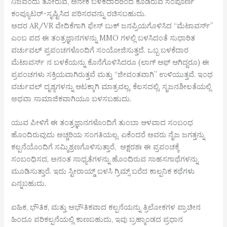
ನಿಜವೆಂದು ತೋರುವ, ಅನೇಕ ಬಳಕೆದಾರರಿಂದ ಕೂಡಿರುವ ಸಂಪೂರ್ಣ
ಕಂಪ್ಯೂಟರ್-ಸೃಷ್ಟಿಸಿದ ಪರಿಸರವನ್ನು ರಚಿಸಬಹುದು.
ಅದರ AR/VR ವೇದಿಕೆಗಾಗಿ ಫೇಸ್ ಬುಕ್ ಜನಪ್ರಿಯಗೊಳಿಸಿದ “ಮೆಟಾವರ್ಸ್”
ಎಂಬ ಪದ ಈ ತಂತ್ರಜ್ಞಾನಗಳನ್ನು MMO ಗಳಲ್ಲಿ ಬಳಸಿದಂತೆ ಸುಧಾರಿತ
ವರ್ಚುವಲ್ ಪ್ರಪಂಚಗಳೊಂದಿಗೆ ಸಂಯೋಜಿಸುತ್ತದೆ. ಒಬ್ಬ ಬಳಕೆದಾರ
ಮೆಟಾವರ್ಸ್ ನ ಬಳಕೆಯನ್ನು ಕೊನೆಗೊಳಿಸಿದರೂ (ಲಾಗ್ ಆಫ್ ಆಗಿದ್ದರೂ) ಈ
ಪ್ರಪಂಚಗಳು ಸಕ್ರಿಯವಾಗಿರುತ್ತವೆ ಮತ್ತು “ಜೀವಂತವಾಗಿ” ಉಳಿಯುತ್ತವೆ. ಇಂಥ
ವರ್ಚುವಲ್ ದೃಶ್ಯಗಳನ್ನು ಆಟಕ್ಕಾಗಿ ಮಾತ್ರವಲ್ಲ, ಕೆಲಸದಲ್ಲಿ, ಸೃಜನಶೀಲತೆಯಲ್ಲಿ
ಅಥವಾ ಸಾಮಾಜಿಕವಾಗಿಯೂ ಬಳಸಬಹುದು.
ಯುವ ಪೀಳಿಗೆ ಈ ತಂತ್ರಜ್ಞಾನಗಳೊಂದಿಗೆ ತುಂಬಾ ಆಳವಾದ ಸಂಬಂಧ
ಹೊಂದಿರುವುದು ಅಚ್ಚರಿಯ ಸಂಗತಿಯಲ್ಲ. ಏಕೆಂದರೆ ಅವರು ನೈಜ ಜಗತ್ತನ್ನು
ಕಲ್ಪನೆಯೊಂದಿಗೆ ಸಮ್ಮಿಶ್ರಣಗೊಳಿಸುತ್ತಾರೆ, ಅಕ್ಷರಶಃ ಈ ಪ್ರಪಂಚಕ್ಕೆ
ಸಂಬಂಧಿಸದ, ಅನಂತ ಸಾಧ್ಯತೆಗಳನ್ನು ಹೊಂದಿರುವ ಸಾಹಸಗಾಥೆಗಳನ್ನು
ಮೂಡಿಸುತ್ತಾರೆ. ಇದು ಸ್ಟೀರಾಯ್ಡ್ ಬಳಸಿ ಗ್ರಿಮ್ಸ್ ಬರೆದ ಕಾಲ್ಪನಿಕ ಕಥೆಗಳು
ಎನ್ನಬಹುದು.
ಐಹಿಕ, ಭೌತಿಕ, ಮತ್ತು ಅಭೌತಿಕವಾದ ಕಲ್ಪನೆಯನ್ನು ತ್ರಿಲೋಕಗಳ ಪ್ರಾಚೀನ
ಹಿಂದೂ ಪರಿಕಲ್ಪನೆಯಲ್ಲಿ ಕಾಣಬಹುದು, ಇವು ಬ್ರಹ್ಮಾಂಡದ ಪ್ರಧಾನ