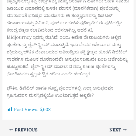
ಬ್ರಾಹ್ಮಣನೊಬ್ಬ ತನ್ನ ಕಣ್ಣುಗಳನ್ನು ಮುಚ್ಚಿ ಲಂಡನ್ ಗೆ ಹೋಗಲು ಬಹಳ ಸಮಯ
ಹಿಡಿಯುವ ವಿಮಾನದಲ್ಲಿ ಕುಳಿತೇ ಮಾನಸ (ಮಾನಸಿಕವಾಗಿ) ಪೂಜೆಯನ್ನು
ಮಾಡುವಂತೆ ಭವಿಷ್ಯದ ಯುವಜನರು ಈ ತಂತ್ರಜ್ಞಾನವನ್ನು ಡಿಜಿಟಲ್
ದೇವಾಲಯವನ್ನು ನಿರ್ಮಿಸಿ, ಪೂಜಿಸಲು ಬಳಸುವುದಿಲ್ಲವೇ? ಈ ಪುಟದಲ್ಲಿನ
ಕೇಂದ್ರ ಚಿತ್ರಣ ಕಲಾವಿದನಿಂದ ರಚಿಸಲಾಗಿಲ್ಲ, ಆದರೆ AI,
Midjourney ಇದನ್ನು ರಚಿಸಿದೆ! ಇಂದು ಅನೇಕ ದೇವಾಲಯಗಳು ಅಲ್ಲಿನ
ಪೂಜೆಗಳನ್ನು ಲೈವ್-ಸ್ಟ್ರೀಮ್ ಮಾಡುತ್ತಿವೆ. ಇದು ದೇವರ ಆಶೀರ್ವಾದ ಮತ್ತು
ಶಕ್ತಿಯನ್ನು ಭೌತಿಕ ದೇವಾಲಯದ ಅತೀಂದ್ರಿಯ ಶಕ್ತಿ ಕ್ಷೇತ್ರದ ಹೊರಗೆ ಡಿಜಿಟಲ್
ಸಾಧನಗಳ ಮೂಲಕ ದೂರದಿಂದಲೇ ಅನುಭವಿಸಬಹುದೇ ಎಂಬ ಚರ್ಚೆಯನ್ನು
ಹುಟ್ಟುಹಾಕಿದೆ. ಲೈವ್-ಸ್ಟ್ರೀಮ್ ಮಾಡಲಾದ ನಮ್ಮ Kauai ಪೂಜೆಗಳನ್ನು
ನೋಡಿದವರು ಸ್ವಲ್ಪಮಟ್ಟಿಗೆ ಹೌದು ಎಂದೇ ಹೇಳಿದ್ದಾರೆ.
ಭೌತಿಕ, ಡಿಜಿಟಲ್ ಹಾಗೂ ಸೂಕ್ಷ್ಮ ಪ್ರಪಂಚಗಳಲ್ಲಿ, ಎಲ್ಲಾ ಅನುಭವವೂ
ಗ್ರಹಿಸುವವನ ಮನಸ್ಸಿನಲ್ಲಿಯೇ ಉಂಟಾಗುತ್ತದೆ ಅಲ್ಲವೇ?
Post Views:
5,608
PREVIOUS
NEXT