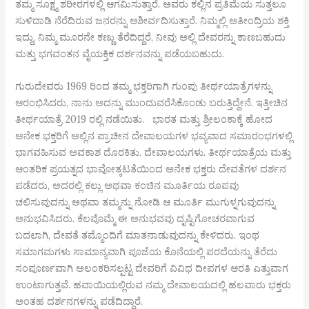
ತಮ್ಮ ಸೂಕ್ಷ್ಮ ಶರೀರಗಳಲ್ಲಿ ಆಗಮಿಸುತ್ತಾರೆ. ಅವರು ಕಲ್ಲಿನ ಪ್ರತಿಮೆಯ ಸುತ್ತಲೂ
ಸುಳಿದಾಡಿ ನೆರೆದಿರುವ ಜನರನ್ನು ಆಶೀರ್ವದಿಸುತ್ತಾರೆ. ನಿಮ್ಮಲ್ಲಿ ಅತೀಂದ್ರಿಯ ಶಕ್ತಿ
ಇದ್ದು, ನಿಮ್ಮ ಮೂರನೇ ಕಣ್ಣು ತೆರೆದಿದ್ದರೆ, ನೀವು ಅಲ್ಲಿ ದೇವರನ್ನು ಕಾಣಬಹುದು
ಮತ್ತು ಭಗವಂತನ ವೈಯಕ್ತಿಕ ದರ್ಶನವನ್ನು ಪಡೆಯಬಹುದು.
ಗುರುದೇವರು 1969 ರಿಂದ ತಮ್ಮ ಭಕ್ತರಿಗಾಗಿ ಗುಂಪು ತೀರ್ಥಯಾತ್ರೆಗಳನ್ನು
ಆರಂಭಿಸಿದರು, ನಾನು ಅದನ್ನು ಮುಂದುವರೆಸಿಕೊಂಡು ಬರುತ್ತಿದ್ದೇನೆ. ಇತ್ತೀಚಿನ
ತೀರ್ಥಯಾತ್ರೆ 2019 ರಲ್ಲಿ ನಡೆಯಿತು. ಭಾರತ ಮತ್ತು ಶ್ರೀಲಂಕಾಕ್ಕೆ ಹೋದ
ಅನೇಕ ಭಕ್ತರಿಗೆ ಅಲ್ಲಿನ ಪ್ರಾಚೀನ ದೇವಾಲಯಗಳ ಭವ್ಯವಾದ ಸಮಾರಂಭಗಳಲ್ಲಿ
ಭಾಗವಹಿಸುವ ಅವಕಾಶ ದೊರಕಿತು. ದೇವಾಲಯಗಳು. ತೀರ್ಥಯಾತ್ರೆಯ ಮತ್ತು
ಆಂತರಿಕ ಪ್ರಯತ್ನದ ಭಾವೋತ್ಕಟತೆಯಿಂದ ಅನೇಕ ಭಕ್ತರು ದೇವತೆಗಳ ದರ್ಶನ
ಪಡೆದರು, ಅದರಲ್ಲಿ ಕಲ್ಲು ಅಥವಾ ಕಂಚಿನ ಮೂರ್ತಿಯ ರೂಪವು
ಚಲಿಸುವುದನ್ನು ಅಥವಾ ತಮ್ಮನ್ನು ನೋಡಿ ಆ ಮೂರ್ತಿ ಮುಗುಳ್ನಗುವುದನ್ನು
ಅನುಭವಿಸಿದರು. ಕೆಲವೊಮ್ಮೆ ಈ ಅನುಭವವು ದೃಷ್ಟಿಗೋಚರವಾಗುವ
ಬದಲಾಗಿ, ದೇವತೆ ತಮ್ಮೊಂದಿಗೆ ಮಾತನಾಡುವುದನ್ನು ಕೇಳಿದರು. ಇಂಥ
ಸಮಾಗಮಗಳು ಸಾಮಾನ್ಯವಾಗಿ ಪೂಜೆಯ ಕೊನೆಯಲ್ಲಿ ಪರದೆಯನ್ನು ತೆರೆದು
ಸಂಪೂರ್ಣವಾಗಿ ಅಲಂಕರಿಸಲ್ಪಟ್ಟ ದೇವರಿಗೆ ವಿವಿಧ ದೀಪಗಳ ಆರತಿ ಎತ್ತುವಾಗ
ಉಂಟಾಗುತ್ತವೆ. ಹವಾಯಿಯಲ್ಲಿರುವ ನಮ್ಮ ದೇವಾಲಯದಲ್ಲಿ ಹಲವಾರು ಭಕ್ತರು
ಅಂತಹ ದರ್ಶನಗಳನ್ನು ಪಡೆದಿದ್ದಾರೆ.