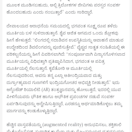
ಮೂಲಕ ಮೂಡಿಸಬಹುದು, ಅಲ್ಲಿ ತ್ರಿಲೋಕಗಳ ಜೀವಿಗಳು ಪರಸ್ಪರ ಸಂಪರ್ಕ
ಹೊಂದಬಹುದು ಎಂದು ನಂಬುತ್ತಾರೆ” ಎಂದು ಸಾರಿದ್ದಾರೆ.
ದೇವಾಲಯದ ಆರಾಧನೆಯ ಸಮಯದಲ್ಲಿ, ಭಗವಂತ ಸೂಕ್ಷ್ಮ ರೂಪ ತಳೆದು
ಮೂರ್ತಿಯ ಬಳಿ ಸುಳಿದಾಡುತ್ತಾನೆ. ಶೈವ ಅಜಿತ ಆಗಮದ ಒಂದು ಶ್ಲೋಕವು
ಹೀಗೆ ಹೇಳುತ್ತದೆ: “ಲಿಂಗದಲ್ಲಿ ಸದಾಶಿವನ ಉಪಸ್ಥಿತಿಯನ್ನು ಆವಾಹನೆ ಮಾಡುವ
ಉದ್ದೇಶದಿಂದ ಶಿವಲಿಂಗವನ್ನು ಪೂಜಿಸುತ್ತೇವೆ.” ವೈಷ್ಣವ ಸಾತ್ವತ ಸಂಹಿತೆಯಲ್ಲಿ ಈ
ಪರಿಕಲ್ಪನೆಯನ್ನು ಹೀಗೆ ವಿವರಿಸಲಾಗಿದೆ: “ಸಂಪೂರ್ಣವಾಗಿ ವಿನ್ಯಾಸಗೊಳಿಸಲಾದ
ಮೂರ್ತಿಯನ್ನು ವಿಧಿವತ್ತಾಗಿ ಪ್ರತಿಷ್ಠಾಪಿಸಿದಾಗ, ಭಗವಂತ ಆ ಪವಿತ್ರ
ಮೂರ್ತಿಯಲ್ಲಿ ನೆಲಸುತ್ತಾನೆ. ಕೃಪೆತೋರಿ ಆ ಮೂರ್ತಿಯಲ್ಲಿ
ನೆಲಸುವುದರಿಂದ, ಅವನು ತನ್ನ ಎಲ್ಲಾ ಅತೀಂದ್ರಿಯವಾದ ಮತ್ತು
ದುರ್ಗ್ರಾಹ್ಯವಾದ ಗುಣಗಳಿಗೆ ಇಂದ್ರಿಯಗೋಚರ ಅಭಿವ್ಯಕ್ತಿ ನೀಡುತ್ತಾನೆ.” ಇದು
ಆಗ್ಮೆಂಟೆಡ್ ರಿಯಾಲಿಟಿ (AR) ತಂತ್ರಜ್ಞಾನವನ್ನು ಹೋಲುತ್ತದೆ, ಇದರಲ್ಲಿ ಯುವ
ಪೀಳಿಗೆಯವರು ಭೌತಿಕ ಹಾಗೂ ಅಭೌತಿಕ ಪ್ರಪಂಚಗಳ ನಡುವೆ ಸಂಪರ್ಕ
ಏರ್ಪಡಿಸುವುದನ್ನು ಅನ್ವೇಷಿಸುತ್ತಿದ್ದಾರೆ, ಎರಡನ್ನೂ ಅರ್ಥಮಾಡಿಕೊಳ್ಳಲು ತಮ್ಮ
ಮಾರ್ಗವನ್ನು ಕಂಡುಕೊಳ್ಳುತ್ತಿದ್ದಾರೆ.
ಹೆಚ್ಚಿನ ವಾಸ್ತವತೆಯನ್ನು (augmented reality) ಅನುಭವಿಸಲು, ಶಕ್ತಿಶಾಲಿ
ಮೈಕ್ರೊಪ್ರೊಸೆಸರ್, ಸುಧಾರಿತ ಕ್ಯಾಮೆರಾ ಮತ್ತು ನೈಜ-ಸಮಯದ ದೃಶ್ಯವಸ್ತುವನ್ನು