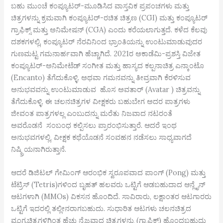
ಬಹು ಮುಂಚೆ ಕಂಪ್ಯೂಟರ್-ಮೂಡಿಸಿದ ವಾಸ್ತವಿಕ ಪ್ರಪಂಚಗಳು ಮತ್ತು
ಚಿತ್ರಗಳನ್ನು ಕ್ರಮವಾಗಿ ಕಂಪ್ಯೂಟರ್-ರಚಿತ ಚಿತ್ರಣ (CGI) ಮತ್ತು ಕಂಪ್ಯೂಟರ್
ಗ್ರಾಫಿಕ್ಸ್ ಮತ್ತು ಅನಿಮೇಷನ್ (CGA) ಎಂದು ಕರೆಯಲಾಗುತ್ತದೆ. ಕಳೆದ ಕೆಲವು
ದಶಕಗಳಲ್ಲಿ, ಕಂಪ್ಯೂಟರ್ ನೆರವಿನಿಂದ ಭ್ರಾಂತಿಯನ್ನು ಉಂಟುಮಾಡುವುದರ
ಗುಣಮಟ್ಟ ಗಮನಾರ್ಹವಾಗಿ ಹೆಚ್ಚಾಗಿದೆ. 2021ರ ಅಕಾಡೆಮಿ-ಪ್ರಶಸ್ತಿ ವಿಜೇತ
ಕಂಪ್ಯೂಟರ್-ಅನಿಮೇಟೆಡ್ ಸಂಗೀತ ಮತ್ತು ಹಾಸ್ಯದ ಕಲ್ಪನಾಚಿತ್ರ ಎನ್ಕಾಂಟೊ
(Encanto) ತೆಗೆದುಕೊಳ್ಳಿ. ಅಥವಾ ಗಮನವನ್ನು ತೀವ್ರವಾಗಿ ಕೆರಳಿಸುವ
ಅನುಭವವನ್ನು ಉಂಟುಮಾಡುವ ಹೊಸ ಅವತಾರ್ (Avatar ) ಚಿತ್ರವನ್ನು
ತೆಗೆದುಕೊಳ್ಳಿ. ಈ ಚಲನಚಿತ್ರಗಳ ವೀಕ್ಷಕರು ಬಹುಬೇಗ ಅದರ ಪಾತ್ರಗಳು
ಜೀವಂತ ಪಾತ್ರಗಳಲ್ಲ ಎಂಬುದನ್ನು ಮರೆತು ನಿಜವಾದ ನಟರಂತೆ
ಅವರೊಡನೆ ಸಂಬಂಧ ಕಲ್ಪಿಸಲು ಪ್ರಾರಂಭಿಸುತ್ತಾರೆ. ಆದರೆ ಇಂಥ
ಅನುಭವಗಳಲ್ಲಿ, ವೀಕ್ಷಕ ಕಥೆಯೊಡನೆ ಸಂವಹನ ನಡೆಸಲು ಸಾಧ್ಯವಾಗದೆ
ನಿಷ್ಕ್ರಿಯನಾಗಿರುತ್ತಾನೆ.
ಆದರೆ ಡಿಜಿಟಲ್ ಗೇಮಿಂಗ್ ಆರಂಭಿಕ ಸ್ವರೂಪವಾದ ಪಾಂಗ್ (Pong) ಮತ್ತು
ಟೆಟ್ರಿಸ್ (Tetris)ಗಳಿಂದ ಬೃಹತ್ ಹಲವರು ಒಟ್ಟಿಗೆ ಆಡಬಹುದಾದ ಆನ್ಲೈನ್
ಆಟಗಳಾಗಿ (MMOs) ವಿಕಸನ ಹೊಂದಿದೆ. ಸಾವಿರಾರು, ಲಕ್ಷಾಂತರ ಆಟಗಾರರು
ಒಟ್ಟಿಗೆ ಇದರಲ್ಲಿ ತಲ್ಲೀನರಾಗಬಹುದು. ಸುಧಾರಿತ ಆಟಗಳು ಚಲನಚಿತ್ರದ
ವ್ಯಂಗ್ಯಚಿತ್ರಗಳಿಗಿಂತ ಹೆಚ್ಚು ನೈಜವಾದ ಚಿತ್ರಗಳನ್ನು (ಗ್ರಾಫಿಕ್ಸ್) ಹೊಂದಬಹುದು