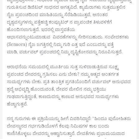
ಗುರುತಿಸುವ ಡಿಜಿಟಲ್ ಸಾಧನದ ಅಗತ್ಯವಿದೆ. ಕ್ಯಾಮೆರಾಗಳು ಸುತ್ತಮುತ್ತಲಿನ
ನೈಜ ಪ್ರಪಂಚದಿಂದ ಮಾಹಿತಿಯನ್ನು ಸೆರೆಹಿಡಿಯುತ್ತವೆ, ಅನಂತರ
ದೃಶ್ಯವಸ್ತುಗಳನ್ನು ಪತ್ತೆಹಚ್ಚಿ ಕಂಪ್ಯೂಟರ್ ನ ಪ್ರಾಪಂಚಿಕ ತಿಳುವಳಿಕೆಗೆ
ಹೊಂದಿಸಲಾಗುತ್ತದೆ. ಇದರಲ್ಲಿ ವಾಸ್ತವತೆಯ
ಆಭಾಸವನ್ನುಂಟುಮಾಡುವ ವಿವರಣೆಗಳನ್ನು ಸೇರಿಸಬಹುದು. ಸಂವೇದಕಗಳು
(Sensors) ನೈಜ ಜಗತ್ತಿನಲ್ಲಿ ನಿಮ್ಮ ಗುರಿ ಎತ್ತ ಇದೆ ಎಂಬುದನ್ನು ಪತ್ತೆ
ಮಾಡಿ, ವರ್ಚುವಲ್ ಪ್ರಪಂಚದಲ್ಲಿ ನಿಮ್ಮ ದೃಷ್ಟಿಕೋನವನ್ನು ನಿರೂಪಿಸುತ್ತದೆ.
ಆರಾಧನೆಯ ಸಮಯದಲ್ಲಿ ಮೂರ್ತಿಯ ಸುತ್ತ ಸುಳಿದಾಡುತ್ತಿರುವ ಸೂಕ್ಷ್ಮ
ಪ್ರಪಂಚದ ದೇವರನ್ನು ಗ್ರಹಿಸಲು ಏನು ಬೇಕು? ನಮ್ಮ ಆತ್ಮದ ಅಂತರ್ಗತ
ಸಾಮರ್ಥ್ಯಗಳು ಬೇಕು. ಪ್ರತಿ ತಾಂತ್ರಿಕ ಪ್ರಗತಿಯೊಂದಿಗೆ ವರ್ಚುವಲ್ ಅನುಭವದ
ಶ್ರದ್ಧೆ ಅಭಿವೃದ್ಧಿ ಹೊಂದುವಂತೆ, ದೇವರ ಮೇಲಿನ ನಮ್ಮ ಭಕ್ತಿಯು
ಗಾಢವಾಗುತ್ತಿದ್ದಂತೆ, ಕಾಣದುದನ್ನು ಕಾಣುವ ಅನುಭವದ ಸಾಮರ್ಥ್ಯಗಳು
ಹೆಚ್ಚಾಗುತ್ತವೆ.
ನನ್ನ ಗುರುಗಳು ಈ ಪ್ರಕ್ರಿಯೆಯನ್ನು ಹೀಗೆ ವಿವರಿಸಿದ್ದಾರೆ: “ಹಿಂದೂ ಪುರೋಹಿತರು
ದೇವಸ್ಥಾನದ ಗರ್ಭಗುಡಿಯೊಳಗೆ ಕೆಲವು ನಿಮಿಷಗಳ ಕಾಲ ಬಂದು
ಕಾಣಿಸಿಕೊಳ್ಳಲು ದೇವರನ್ನು ಆಹ್ವಾನಿಸುತ್ತಾರೆ. ದೇವತೆಗಳು ಪ್ರಭಾಮಯವಾದ