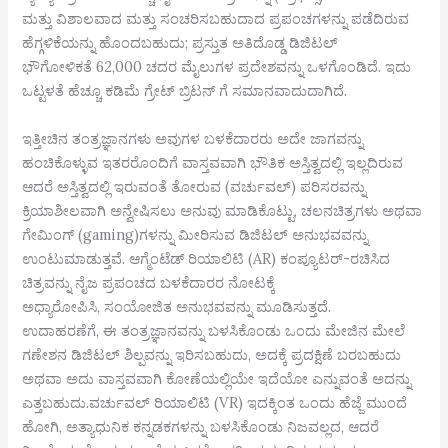
ಮತ್ತು ವಿಶಾಲವಾದ ಮತ್ತು ಸಂಚರಿಸಬಹುದಾದ ಪ್ರಪಂಚಗಳನ್ನು ಪಡೆದಿರುವ
ಹೆಗ್ಗಳಿಕೆಯನ್ನು ಹೊಂದಬಹುದು; ಪ್ರಸ್ತುತ ಅತಿದೊಡ್ಡ ಡಿಜಿಟಲ್
ಭೌಗೋಳಿಕತೆ 62,000 ಚದರ ಮೈಲುಗಳ ಪ್ರದೇಶವನ್ನು ಒಳಗೊಂಡಿದೆ. ಇದು
ಒಟ್ಟಳತೆ ಹೆಚ್ಚೂ ಕಡಿಮೆ ಗ್ರೇಟ್ ಬ್ರಿಟನ್ ಗೆ ಸಮಾನವಾದುದಾಗಿದೆ.
ಇತ್ತೀಚಿನ ತಂತ್ರಜ್ಞಾನಗಳು ಅವುಗಳ ಬಳಕೆದಾರರು ಅದೇ ಜಾಗವನ್ನು
ಹಂಚಿಕೊಳ್ಳುವ ಇತರರೊಂದಿಗೆ ವಾಸ್ತವವಾಗಿ ಭೌತಿಕ ಅಸ್ತಿತ್ವದಲ್ಲಿ ಇಲ್ಲದಿರುವ
ಆದರೆ ಅಸ್ತಿತ್ವದಲ್ಲಿ ಇರುವಂತೆ ತೋರುವ (ವರ್ಚುವಲ್) ಪರಿಸರವನ್ನು
ಕ್ರಿಯಾಶೀಲವಾಗಿ ಅನ್ವೇಷಿಸಲು ಅನುವು ಮಾಡಿಕೊಟ್ಟು, ಚಲನಚಿತ್ರಗಳು ಅಥವಾ
ಗೇಮಿಂಗ್ (gaming)ಗಳನ್ನು ಮೀರಿಸುವ ಡಿಜಿಟಲ್ ಅನುಭವವನ್ನು
ಉಂಟುಮಾಡುತ್ತವೆ. ಆಗ್ಮೆಂಟೆಡ್ ರಿಯಾಲಿಟಿ (AR) ಕಂಪ್ಯೂಟರ್-ರಚಿಸಿದ
ಚಿತ್ರವನ್ನು ನೈಜ ಪ್ರಪಂಚದ ಬಳಕೆದಾರರ ನೋಟಕ್ಕೆ
ಅಧ್ಯಾರೋಪಿಸಿ, ಸಂಯೋಜಿತ ಅನುಭವವನ್ನು ಮೂಡಿಸುತ್ತದೆ.
ಉದಾಹರಣೆಗೆ, ಈ ತಂತ್ರಜ್ಞಾನವನ್ನು ಬಳಸಿಕೊಂಡು ಒಂದು ಮೇಜಿನ ಮೇಲೆ
ಗಣೇಶನ ಡಿಜಿಟಲ್ ಶಿಲ್ಪವನ್ನು ಇರಿಸಬಹುದು, ಅದಕ್ಕೆ ಪ್ರದಕ್ಷಿಣೆ ಬರಬಹುದು
ಅಥವಾ ಅದು ವಾಸ್ತವವಾಗಿ ಕೋಣೆಯಲ್ಲಿಯೇ ಇದೆಯೋ ಎನ್ನುವಂತೆ ಅದನ್ನು
ಎತ್ತಬಹುದು.ವರ್ಚುವಲ್ ರಿಯಾಲಿಟಿ (VR) ಇದಕ್ಕಿಂತ ಒಂದು ಹೆಜ್ಜೆ ಮುಂದೆ
ಹೋಗಿ, ಅತ್ಯಾಧುನಿಕ ಕನ್ನಡಕಗಳನ್ನು ಬಳಸಿಕೊಂಡು ನಿಜವಲ್ಲದ, ಆದರೆ