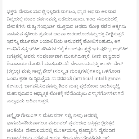
ಭಕ್ತನು ದೇವಾಲಯದಲ್ಲಿ ಇಲ್ಲದಿರುವಾಗಲೂ, ಧ್ಯಾನ ಅಥವಾ ಆಳವಾದ
ನಿದ್ರೆಯಲ್ಲಿ ದೇವರ ದರ್ಶನವನ್ನು ಪಡೆಯಬಹುದು. ಇಂಥ ಸಮಯದಲ್ಲಿ
ದೇವತೆಗಳು ಮತ್ತು ಸಂಪೂರ್ಣ ಮುಕ್ತರಾದ ಅಥವಾ ಮೋಕ್ಷ ಪಡೆದ ಆತ್ಮಗಳು
ವಾಸಿಸುವ ತೃತೀಯ ಪ್ರಪಂಚ ಅಥವಾ ಕಾರಣಲೋಕವನ್ನು ಭಕ್ತ ವೀಕ್ಷಿಸುತ್ತನೆ.
ಇದನ್ನು ವರ್ಚುವಲ್ ರಿಯಾಲಿಟಿಯ ಅನುಭವಕ್ಕೆ ಹೋಲಿಸಬಹುದು, ಆಗ
ಅವನಿಗೆ ತನ್ನ ಭೌತಿಕ ಪರಿಸರದ ಬಗ್ಗೆ ಕೊಂಚವೂ ಪ್ರಜ್ಞೆ ಇರುವುದಿಲ್ಲ; ಅಭೌತಿಕ
ಜಗತ್ತಿನಲ್ಲಿ ಅವನು ಸಂಪೂರ್ಣವಾಗಿ ಮುಳುಗಿರುತ್ತಾನೆ. ನೀವು ಪ್ರಾಜ್ಞರಾದ
ಶಿವಾಚಾರ್ಯರೊಂದಿಗೆ ಮಾತನಾಡಿದರೆ, ದೇವಾಲಯವನ್ನು ಹಾರ್ಡ್ ವೇರ್
(ಕಗ್ಗಲ್ಲು) ಮತ್ತು ಸಾಫ್ಟ್ ವೇರ್ (ಸಂಸ್ಕೃತ ಮಂತ್ರಗಳು)ಗಳನ್ನು ಒಳಗೊಂಡ
ಒಂದು ಕೃತಕ ಬುದ್ಧಿಮತ್ತೆಯ ಸಾಧನದಂತೆ (artificial intelligence
device), ಭಾಗವಹಿಸಿದವನನ್ನು ಶಿವನ ಮತ್ತು ಪ್ರಭೆಯಿಂದ ಆವರಿಸಲ್ಪಟ್ಟ
ಮಹಾಪುರುಷರ ಆಧ್ಯಾತ್ಮಿಕ ಲೋಕಕ್ಕೆ ಕರೆದೊಯ್ಯಲು ವಿನ್ಯಾಸಗೊಳಿಸಲಾಗಿದೆ
ಎನ್ನುವುದು ಅರಿವಾಗುತ್ತದೆ.
ಆನ್ಲೈನ್ ಗೇಮಿಂಗ್ ನ ಮೆಟಾವರ್ಸ್ ನಲ್ಲಿ, ನೀವು ಅದರಲ್ಲಿ
ಭಾಗವಹಿಸದಿರುವಾಗಲೂ ವರ್ಚುವಲ್ ಪ್ರಪಂಚವು ಅಸ್ತಿತ್ವದಲ್ಲಿರುತ್ತದೆ.
ಅಂತೆಯೇ, ದೇವಾಲಯದಲ್ಲಿ ಮೂರ್ತಿಯನ್ನು ಪ್ರತಿಷ್ಠಾಪಿಸಿ, ದೈನಂದಿನ
ಆರಾಧನೆಗಳನ್ನು ನಡೆಸುವ ಕಾರಣ, ಕೆಲವು ದೇವದೇವತೆಗಳು ಅಲ್ಲಿ