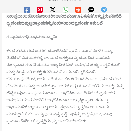
ಸಾಂಪ್ರದಾಯಿಕಹಿಂದೂಆಂತರಿಕಅನುಭವಹಾಗೂವಿಕಸನಗೊಳ್ಳುತ್ತಿರುವಡಿಜಿಟ
ಲ್ಪ್ರಪಂಚಮತ್ತುಬ್ರಹ್ಮಾಂಡವನ್ನುಮೀರಿಸುವಂಥಪ್ರಪಂಚಗಳತುಲನೆ
ಸದ್ಗುರುಬೋಧಿನಾಥವೇಲನ್ಸ್ವಾಮಿ
ಕಳೆದ ತಲೆಮಾರಿನ ಜನರಿಗೆ ಹೋಲಿಸಿದರೆ ಇಂದಿನ ಯುವ ಪೀಳಿಗೆ ಎಲ್ಲಾ
ಡಿಜಿಟಲ್ ವಿಷಯಗಳಲ್ಲಿ ಆಳವಾದ ಆಸಕ್ತಿಯನ್ನು ಹೊಂದಿದೆ ಎಂಬುದು
ರಹಸ್ಯವಾದ ಸಂಗತಿಯೇನೂ ಅಲ್ಲ. ಡಿಜಿಟಲ್ ಅನುಭವ ಹೆಚ್ಚು ವಾಸ್ತವಿಕವಾಗಿ
ಮತ್ತು ತೀವ್ರವಾಗಿ ಆಸಕ್ತಿ ಕೆರಳಿಸುವ ವಿಷಯವಾಗಿ ತ್ವರಿತವಾಗಿ
ಬೆಳೆಯುವುದರಿಂದ, ಅದರ ಸರಿಯಾದ ಬಳಕೆಯಿಂದ ಹಿಂದೂ ಧರ್ಮದ ದೇವ
ದೇವತೆಯರ ಮತ್ತು ಆಂತರಿಕ ಪ್ರಪಂಚಗಳ ಬಗ್ಗೆ ಯುವ ಪೀಳಿಗೆಯ ಆಸಕ್ತಿಯನ್ನು
ಹೆಚ್ಚಿಸುವುದು ಸಾಧ್ಯವಾಗಬಹುದು. “ಅಭೌತಿಕವಾದ ಡಿಜಿಟಲ್ ಪ್ರಪಂಚದ
ಅನುಭವ ಯುವ ಪೀಳಿಗೆಗೆ ಅಭೌತಿಕವಾದ ಆಧ್ಯಾತ್ಮಿಕ ಪ್ರಪಂಚಗಳನ್ನು
ಅರ್ಥಮಾಡಿಕೊಳ್ಳಲು ಮತ್ತು ಅದರ ಪ್ರಭಾವವನ್ನು ಗ್ರಹಿಸಲು ಸಹಾಯ
ಮಾಡುತ್ತದೆಯೇ?” ಎನ್ನುವುದು ನನ್ನ ಪ್ರಶ್ನೆ. ಇದನ್ನು ಅನ್ವೇಷಿಸಲು, ನಾವು
ಪ್ರಮುಖ ಡಿಜಿಟಲ್ ಪ್ರವೃತ್ತಿಗಳನ್ನು ಅವಲೋಕಿಸಬೇಕು.