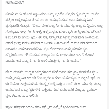
ನಾನು
ಯಾರು
?
ಪರಮ ಗುರು ಯೋಗ ಸ್ವಾಮಿಗಳು ತಮ್ಮ ಪ್ರಕಟಿತ ಪತ್ರಗಳಲ್ಲಿ ನಮ್ಮನ್ನು ನಾವೇ
ಪ್ರತ್ಯೇಕ ಆತ್ಮ ಅಥವಾ ಜೀವ ಎಂದು ಅನುಭವಿಸುವ ಭಾವನೆಯನ್ನು ಹೀಗೆ
ಪ್ರಸ್ತುತಪಡಿಸುತ್ತಾರೆ. “ನೀನು ದೇಹವಲ್ಲ, ನೀನು ಮನಸ್ಸು ಅಲ್ಲ, ಬುದ್ಧಿಯೂ ಅಲ್ಲ,
ಸಂಕಲ್ಪವೂ ಅಲ್ಲ. ನೀನು ಆತ್ಮ. ಆತ್ಮ ಶಾಶ್ವತ. ಮಹಾತ್ಮರು ತಮ್ಮ ಅನುಭವದಿಂದ
ತಲುಪಿದ ನಿರ್ಣಯ ಇದು. ಈ ಸತ್ಯ ನಿಮ್ಮ ಮನಸ್ಸಿನಲ್ಲಿ ಗಾಢವಾಗಿ ಉಳಿಯಲಿ.
ಆದರೆ ನೀವು ಗಮನಿಸಬೇಕಾದ ಒಂದು ವಿಷಯವಿದೆ. ಧರ್ಮ ಮಾರ್ಗದಿಂದ
ಎಂದಿಗೂ ವಿಮುಖರಾಗಬೇಡಿ. ಪ್ರತಿ ಜೀವಜಂತುವನ್ನು ಪರಮಾತ್ಮನ
ಸನ್ನಿಧಿಯೆಂದು ಗೌರವಿಸುವ ಅಭ್ಯಾಸವಿರಲಿ. ಆ ಭಗವಂತ ಒಳಗೆ ಹೊರಗೆ
ಎರಡೂ ಕಡೆ ಇದ್ದಾನೆ. ನಾನು ಉಳಿಯುತ್ತೇನೆ, ‘ನಾನೇ ಅವನು.’ ”
ದೇಹ ಮನಸ್ಸು ಬುದ್ಧಿ ಸಂಕಲ್ಪಗಳಿಂದ ಬೇರೆಯಾಗಿ ನಮ್ಮನ್ನು ಕಂಡುಕೊಳ್ಳಲು,
ಅವೆಲ್ಲವನ್ನು ಮೀರಿದ ಬೇರೇನನ್ನಾದರೂ ಗುರುತಿಸಿಕೊಳ್ಳುವ ಅವಶ್ಯಕತೆ ಇದೆ. ಆ
ಬೇರೇನೋ ಸಾಕ್ಷಿಯಾಗಿದೆ. ಸಂಸ್ಕೃತದಲ್ಲಿ ಸಾಕ್ಷಿ ಎಂದರೆ ದೇಹ, ಮನಸ್ಸು ಮತ್ತು
ಅನುಭವದ ಎಲ್ಲಾ ಸ್ಥಿತಿಗಳಿಗೆ ಸಾಕ್ಷಿಯಾಗುವ ಬದಲಾವಣೆಯಿಲ್ಲದ, ಸ್ವಯಂ-
ಪ್ರಕಾಶಮಾನವಾದ ಅರಿವು.
ಸ್ವಾಮಿ ಹರ್ಷಾನಂದರು ತಮ್ಮ ಕನ್ಸೈಸ್ ಎನ್ಸೈಕ್ಲೋಪೀಡಿಯಾ ಆಫ್