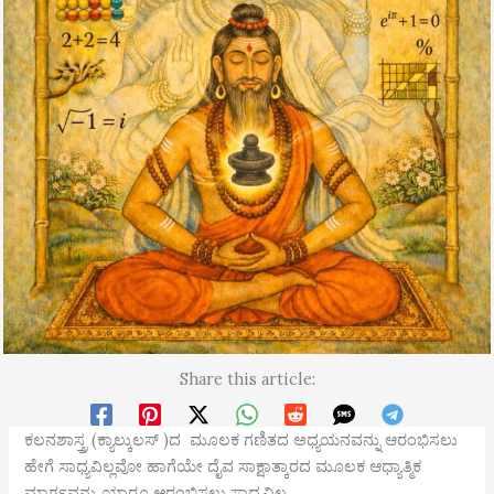
Share this article:
ಕಲನಶಾಸ್ತ್ರ (ಕ್ಯಾಲ್ಕುಲಸ್ )ದ ಮೂಲಕ ಗಣಿತದ ಅಧ್ಯಯನವನ್ನು ಆರಂಭಿಸಲು
ಹೇಗೆ ಸಾಧ್ಯವಿಲ್ಲವೋ ಹಾಗೆಯೇ ದೈವ ಸಾಕ್ಷಾತ್ಕಾರದ ಮೂಲಕ ಆಧ್ಯಾತ್ಮಿಕ
ಮಾರ್ಗವನ್ನು ಯಾರೂ ಆರಂಭಿಸಲು ಸಾಧ್ಯವಿಲ್ಲ.