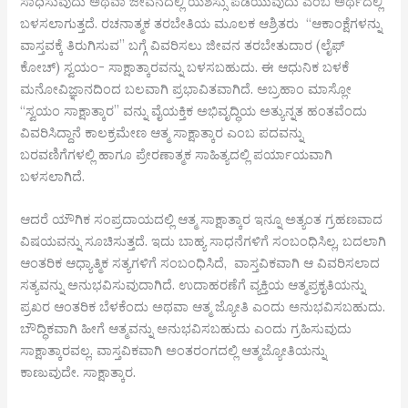
ಸಾಧಿಸುವುದು ಅಥವಾ ಜೀವನದಲ್ಲಿ ಯಶಸ್ಸು ಪಡೆಯುವುದು ಎಂಬ ಅರ್ಥದಲ್ಲಿ
ಬಳಸಲಾಗುತ್ತದೆ. ರಚನಾತ್ಮಕ ತರಬೇತಿಯ ಮೂಲಕ ಆಶ್ರಿತರು “ಆಕಾಂಕ್ಷೆಗಳನ್ನು
ವಾಸ್ತವಕ್ಕೆ ತಿರುಗಿಸುವ” ಬಗ್ಗೆ ವಿವರಿಸಲು ಜೀವನ ತರಬೇತುದಾರ (ಲೈಫ್
ಕೋಚ್) ಸ್ವಯಂ- ಸಾಕ್ಷಾತ್ಕಾರವನ್ನು ಬಳಸಬಹುದು. ಈ ಆಧುನಿಕ ಬಳಕೆ
ಮನೋವಿಜ್ಞಾನದಿಂದ ಬಲವಾಗಿ ಪ್ರಭಾವಿತವಾಗಿದೆ. ಅಬ್ರಹಾಂ ಮಾಸ್ಲೋ
“ಸ್ವಯಂ ಸಾಕ್ಷಾತ್ಕಾರ” ವನ್ನು ವೈಯಕ್ತಿಕ ಅಭಿವೃದ್ಧಿಯ ಅತ್ಯುನ್ನತ ಹಂತವೆಂದು
ವಿವರಿಸಿದ್ದಾನೆ ಕಾಲಕ್ರಮೇಣ ಆತ್ಮ ಸಾಕ್ಷಾತ್ಕಾರ ಎಂಬ ಪದವನ್ನು
ಬರವಣಿಗೆಗಳಲ್ಲಿ ಹಾಗೂ ಪ್ರೇರಣಾತ್ಮಕ ಸಾಹಿತ್ಯದಲ್ಲಿ ಪರ್ಯಾಯವಾಗಿ
ಬಳಸಲಾಗಿದೆ.
ಆದರೆ ಯೌಗಿಕ ಸಂಪ್ರದಾಯದಲ್ಲಿ ಆತ್ಮ ಸಾಕ್ಷಾತ್ಕಾರ ಇನ್ನೂ ಅತ್ಯಂತ ಗ್ರಹಣವಾದ
ವಿಷಯವನ್ನು ಸೂಚಿಸುತ್ತದೆ. ಇದು ಬಾಹ್ಯ ಸಾಧನೆಗಳಿಗೆ ಸಂಬಂಧಿಸಿಲ್ಲ, ಬದಲಾಗಿ
ಆಂತರಿಕ ಆಧ್ಯಾತ್ಮಿಕ ಸತ್ಯಗಳಿಗೆ ಸಂಬಂಧಿಸಿದೆ, ವಾಸ್ತವಿಕವಾಗಿ ಆ ವಿವರಿಸಲಾದ
ಸತ್ಯವನ್ನು ಅನುಭವಿಸುವುದಾಗಿದೆ. ಉದಾಹರಣೆಗೆ ವ್ಯಕ್ತಿಯ ಆತ್ಮಪ್ರಕೃತಿಯನ್ನು
ಪ್ರಖರ ಆಂತರಿಕ ಬೆಳಕೆಂದು ಅಥವಾ ಆತ್ಮ ಜ್ಯೋತಿ ಎಂದು ಅನುಭವಿಸಬಹುದು.
ಬೌದ್ಧಿಕವಾಗಿ ಹೀಗೆ ಆತ್ಮವನ್ನು ಅನುಭವಿಸಬಹುದು ಎಂದು ಗ್ರಹಿಸುವುದು
ಸಾಕ್ಷಾತ್ಕಾರವಲ್ಲ. ವಾಸ್ತವಿಕವಾಗಿ ಅಂತರಂಗದಲ್ಲಿ ಆತ್ಮಜ್ಯೋತಿಯನ್ನು
ಕಾಣುವುದೇ. ಸಾಕ್ಷಾತ್ಕಾರ.