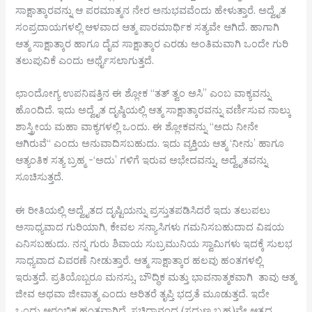
ಸಾಕ್ಷಾತ್ಕಾರವನ್ನು ಆ ಪರಮಾತ್ಮನ ನೇರ ಅನುಭವವೆಂದು ಹೇಳುತ್ತಾರೆ. ಅದ್ವೈತ
ಸಂಪ್ರದಾಯಗಳಲ್ಲಿ ಆಳವಾದ ಆತ್ಮ ಪಾರಮಾರ್ಥಿಕ ಸತ್ಯವೇ ಆಗಿದೆ. ಹಾಗಾಗಿ
ಆತ್ಮ ಸಾಕ್ಷಾತ್ಕಾರ ಹಾಗೂ ದೈವ ಸಾಕ್ಷಾತ್ಕಾರ ಎರಡು ಅಂತಿಮವಾಗಿ ಒಂದೇ ಗುರಿ
ತಲುಪುವಿಕೆ ಎಂದು ಅರ್ಥೈಸಲಾಗುತ್ತದೆ.
ಛಾಂದೋಗ್ಯ ಉಪನಿಷತ್ತಿನ ಈ ಶ್ಲೋಕ “ತತ್ ತ್ವಂ ಅಸಿ” ಎಂಬ ವಾಕ್ಯವನ್ನು
ಹೊಂದಿದೆ. ಇದು ಅದ್ವೈತ ದೃಷ್ಠಿಯಲ್ಲಿ ಆತ್ಮ ಸಾಕ್ಷಾತ್ಕಾರವನ್ನು ವರ್ಣಿಸುವ ನಾಲ್ಕು
ಶಾಸ್ತ್ರೀಯ ಮಹಾ ವಾಕ್ಯಗಳಲ್ಲಿ ಒಂದು. ಈ ಶ್ಲೋಕವನ್ನು “ಅದು ನೀನೇ
ಆಗಿರುವೆ“ ಎಂದು ಅನುವಾದಿಸಬಹುದು. ಇದು ವ್ಯಕ್ತಿಯ ಆತ್ಮ ‘ನೀನು’ ಹಾಗೂ
ಆತ್ಯಂತಿಕ ಸತ್ಯ ಬ್ರಹ್ಮ -‘ಅದು’ ಗಳಿಗೆ ಇರುವ ಅಭೇದವನ್ನು, ಅದ್ವೈತವನ್ನು
ಸೂಚಿಸುತ್ತದೆ.
ಈ ರೀತಿಯಲ್ಲಿ ಅದ್ವೈತದ ದೃಷ್ಟಿಯನ್ನು ಪ್ರಸ್ತುತಪಡಿಸಿದರೆ ಇದು ತಲುಪಲು
ಅಸಾಧ್ಯವಾದ ಗುರಿಯಾಗಿ, ಕೇವಲ ಸನ್ಯಾಸಿಗಳು ಗಮನಿಸಬಹುದಾದ ವಿಷಯ
ಎನಿಸಬಹುದು. ನನ್ನ ಗುರು ಶಿವಾಯ ಸುಬ್ರಮುನಿಯ ಸ್ವಾಮಿಗಳು ಇದಕ್ಕೆ ಸುಲಭ
ಸಾಧ್ಯವಾದ ವಿವರಣೆ ನೀಡುತ್ತಾರೆ. ಆತ್ಮ ಸಾಕ್ಷಾತ್ಕಾರ ಹಲವು ಹಂತಗಳಲ್ಲಿ
ಇರುತ್ತದೆ. ಪ್ರತಿಯೊಬ್ಬರೂ ಮನಸ್ಸು, ಬೌದ್ಧಿಕ ಮತ್ತು ಭಾವನಾತ್ಮಕವಾಗಿ ತಾವು ಆತ್ಮ
ಜೀವ ಅಥವಾ ಜೀವಾತ್ಮ ಎಂದು ಅರಿತರೆ ತೃಪ್ತಿ ಭದ್ರತೆ ಮೂಡುತ್ತದೆ. ಇದೇ
ಒಂದು ಆರಂಭಿಕ ಹಂತವಾಗಿದೆ. ಸಚ್ಚಿದಾನಂದ (ಸದ್ಗುಣ ಬ್ರಹ್ಮ)ವೇ ಆತ್ಮದ