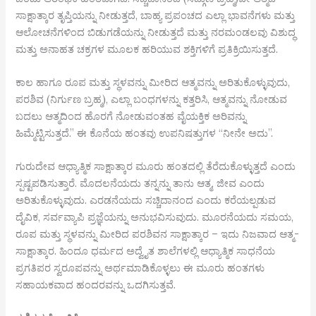
ಸಾಕ್ಷಾತ್ಕಾರ ತೃಪ್ತಿಯನ್ನು ನೀಡುತ್ತದೆ, ಬಾಹ್ಯ ಪ್ರಪಂಚದ ಎಲ್ಲಾ ಭಾವನೆಗಳು ಮತ್ತು
ಆಲೋಚನೆಗಳಿಂದ ಬಿಡುಗಡೆಯನ್ನು ನೀಡುತ್ತದೆ ಮತ್ತು ನರಮಂಡಲವು ವಿಶುದ್ಧ
ಮತ್ತು ಅನಾಹತ ಚಕ್ರಗಳ ಮೂಲಕ ಹರಿಯುವ ಶಕ್ತಿಗಳಿಗೆ ಪ್ರತಿಕ್ರಿಯಿಸುತ್ತದೆ.
ಕಾಲ ಹಾಗೂ ರೂಪ ಮತ್ತು ಸ್ಥಳವನ್ನು ಮೀರಿದ ಆತ್ಮವನ್ನು ಅರಿತುಕೊಳ್ಳುವುದು,
ಪರಶಿವ (ನಿರ್ಗುಣ ಬ್ರಹ್ಮ), ಎಲ್ಲಾ ಬಂಧಗಳನ್ನು ಕತ್ತರಿಸಿ, ಆತ್ಮವನ್ನು ನೋಡುವ
ಬದಲು ಆತ್ಮದಿಂದ ಹೊರಗೆ ನೋಡುವಂತಹ ವೈಯಕ್ತಿಕ ಅರಿವನ್ನು
ಹಿಮ್ಮೆಟ್ಟಿಸುತ್ತದೆ.” ಈ ಕೊನೆಯ ಹಂತವು ಉಪನಿಷತ್ತುಗಳ “ನೀನೇ ಅದು”.
ಗುರುದೇವ ಆಧ್ಯಾತ್ಮಿಕ ಸಾಕ್ಷಾತ್ಕಾರ ಮೂರು ಹಂತದಲ್ಲಿ ತೆರೆದುಕೊಳ್ಳುತ್ತದೆ ಎಂದು
ಸ್ಪಷ್ಟಪಡಿಸುತ್ತಾರೆ. ಮೊದಲನೆಯದು ತನ್ನನ್ನು ತಾನು ಆತ್ಮ, ಜೀವ ಎಂದು
ಅರಿತುಕೊಳ್ಳುವುದು. ಎರಡನೆಯದು ಸಚ್ಚಿದಾನಂದ ಎಂದು ಕರೆಯಲ್ಪಡುವ
ದೈವಿಕ, ಸರ್ವವ್ಯಾಪಿ ಪ್ರಜ್ಞೆಯನ್ನು ಅನುಭವಿಸುವುದು. ಮೂರನೆಯದು ಸಮಯ,
ರೂಪ ಮತ್ತು ಸ್ಥಳವನ್ನು ಮೀರಿದ ಪರಶಿವನ ಸಾಕ್ಷಾತ್ಕಾರ – ಇದು ನಿಜವಾದ ಆತ್ಮ-
ಸಾಕ್ಷಾತ್ಕಾರ. ಹಿಂದೂ ಧರ್ಮದ ಅದ್ವೈತ ಶಾಲೆಗಳಲ್ಲಿ ಆಧ್ಯಾತ್ಮಿಕ ಸಾಧನೆಯ
ಪ್ರಗತಿಪರ ಸ್ವರೂಪವನ್ನು ಅರ್ಥಮಾಡಿಕೊಳ್ಳಲು ಈ ಮೂರು ಹಂತಗಳು
ಸಹಾಯಕವಾದ ಹಂದರವನ್ನು ಒದಗಿಸುತ್ತವೆ.