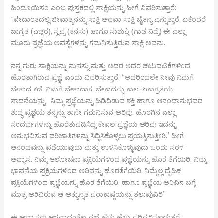
ಹಿಂದೂಯಿಸಂ ಎಂಬ ಪುಸ್ತಕದಲ್ಲಿ ಸಾಕ್ಷಿಯನ್ನು ಹೀಗೆ ವಿವರಿಸುತ್ತಾರೆ:
“ವೇದಾಂತದಲ್ಲಿ ಜೀವಾತ್ಮನನ್ನು ಸಾಕ್ಷಿ ಅಥವಾ ಸಾಕ್ಷಿ ಚೈತನ್ಯ ಎನ್ನುತ್ತಾರೆ. ಏಕೆಂದರೆ
ಜಾಗ್ರತ (ಎಚ್ಚರ), ಸ್ವಪ್ನ (ಕನಸು) ಹಾಗೂ ಸುಶುಪ್ತಿ (ಗಾಢ ನಿದ್ರೆ) ಈ ಎಲ್ಲಾ
ಮೂರು ಪ್ರಜ್ಞೆಯ ಅವಸ್ಥೆಗಳನ್ನು ಗಮನಿಸುತ್ತಿರುವ ಸಾಕ್ಷಿ ಅವನು.
ನನ್ನ ಗುರು ಸಾಕ್ಷಿಯನ್ನು ಮನಸ್ಸು ಮತ್ತು ಅದರ ಅದರ ಚಟುವಟಿಕೆಗಳಿಂದ
ಹೊರತಾಗಿರುವ ಪ್ರಜ್ಞೆ ಎಂದು ವಿವರಿಸುತ್ತಾರೆ. “ಅದರಿಂದಲೇ ನೀವು ನಿಮಗೆ
ಬೇಕಾದ ಕಡೆ, ನಿಮಗೆ ಬೇಕಾದಾಗ, ಬೇಕಾದಷ್ಟು ಕಾಲ-ಏಕಾಗ್ರತೆಯ
ಸಾಧನೆಯನ್ನು, ನಿಮ್ಮ ಪ್ರಜ್ಞೆಯನ್ನು ಹಿಡಿದಿಡುವ ಶಕ್ತಿ ಹಾಗೂ ಆನಂದಾನುಭವದ
ಶುದ್ಧ ಪ್ರಜ್ಞೆಯ ತನ್ನನ್ನು ತಾನೇ ಗಮನಿಸುವ ಅರಿವು, ಹೊರಗಿನ ಎಲ್ಲಾ
ಸಂದರ್ಭಗಳನ್ನು ಹೊರೆತುಪಡಿಸಿದ್ದ ಕೇವಲ ಪ್ರಜ್ಞೆಯ ಅರಿವು ಇದನ್ನು
ಅನುಭವಿಸುವ ಪರಿಜಾತಿಗಳನ್ನು ಸಿದ್ಧಿಸಿಕೊಳ್ಳಲು ಪ್ರಯತ್ನಿಸುತ್ತೀರಿ.” ಹೀಗೆ
ಆನಂದವನ್ನು ಪಡೆಯುವುದು ಮತ್ತು ಉಳಿಸಿಕೊಳ್ಳುವುದು ಒಂದು ಸರಳ
ಅಭ್ಯಾಸ. ನಿಮ್ಮ ಆಲೋಚನಾ ಪ್ರಕ್ರಿಯೆಗಳಿಂದ ಪ್ರಜ್ಞೆಯನ್ನು ಹೊರ ತೆಗೆಯಿರಿ. ನಿಮ್ಮ
ಭಾವನೆಯ ಪ್ರಕ್ರಿಯೆಗಳಿಂದ ಅರಿವನ್ನು ಹೊರತೆಗೆಯಿರಿ. ನಿಮ್ಮೆಲ್ಲ ದೈಹಿಕ
ಪ್ರಕ್ರಿಯೆಗಳಿಂದ ಪ್ರಜ್ಞೆಯನ್ನು ಹೊರ ತೆಗೆಯಿರಿ. ಹಾಗೂ ಪ್ರಜ್ಞೆಯ ಅರಿವಿನ ಬಗ್ಗೆ
ಮಾತ್ರ ಅರಿವಿರುವ ಆ ಅತ್ಯುನ್ನತ ಪರಾಕಾಷ್ಠೆಯನ್ನು ತಲುಪುವಿರಿ.”
ಈ ಅಭ್ಯಾಸವು ಆಳವಾದಂತೆಲ್ಲ ಪ್ರಜ್ಞೆ ಹೆಚ್ಚು ಹೆಚ್ಚು ಪರಿಷ್ಕರಿಸಲ್ಪಡುತ್ತದೆ.