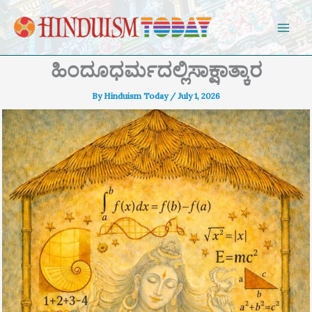
Skip to content
ಹಿಂದೂಧರ್ಮದಲ್ಲಿಸಾಕ್ಷಾತ್ಕಾರ
By
Hinduism Today
/
July 1, 2026