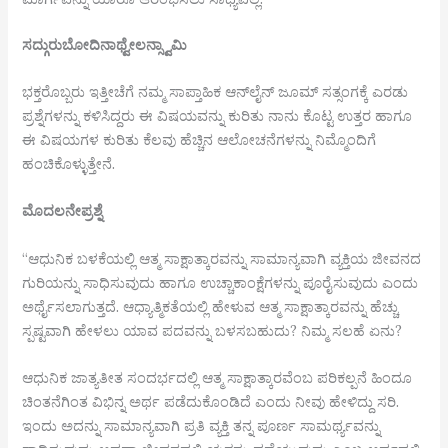
ಸದ್ಗುರು
ಬೋದಿನಾಥ್
ವೇಲನ್
ಸ್ವಾಮಿ
ಭಕ್ತರೊಬ್ಬರು ಇತ್ತೀಚೆಗೆ ನಮ್ಮ ಸಾಪ್ತಾಹಿಕ ಆನ್‌ಲೈನ್ ಜೂಮ್ ಸತ್ಸಂಗಕ್ಕೆ ಎರಡು
ಪ್ರಶ್ನೆಗಳನ್ನು ಕಳಿಸಿದ್ದರು ಈ ವಿಷಯವನ್ನು ಕುರಿತು ನಾನು ಕೊಟ್ಟ ಉತ್ತರ ಹಾಗೂ
ಈ ವಿಷಯಗಳ ಕುರಿತು ಕೆಲವು ಹೆಚ್ಚಿನ ಆಲೋಚನೆಗಳನ್ನು ನಿಮ್ಮೊಂದಿಗೆ
ಹಂಚಿಕೊಳ್ಳುತ್ತೇನೆ.
ಮೊದಲನೇ
ಪ್ರಶ್ನೆ
“ಆಧುನಿಕ ಬಳಕೆಯಲ್ಲಿ ಆತ್ಮ ಸಾಕ್ಷಾತ್ಕಾರವನ್ನು ಸಾಮಾನ್ಯವಾಗಿ ವ್ಯಕ್ತಿಯ ಜೀವನದ
ಗುರಿಯನ್ನು ಸಾಧಿಸುವುದು ಹಾಗೂ ಉಚ್ಚಾಕಾಂಕ್ಷೆಗಳನ್ನು ಪೂರೈಸುವುದು ಎಂದು
ಅರ್ಥೈಸಲಾಗುತ್ತದೆ. ಆಧ್ಯಾತ್ಮಿಕತೆಯಲ್ಲಿ ಹೇಳುವ ಆತ್ಮ ಸಾಕ್ಷಾತ್ಕಾರವನ್ನು ಹೆಚ್ಚು
ಸ್ಪಷ್ಟವಾಗಿ ಹೇಳಲು ಯಾವ ಪದವನ್ನು ಬಳಸಬಹುದು? ನಿಮ್ಮ ಸಲಹೆ ಏನು?
ಆಧುನಿಕ ಜಾತ್ಯತೀತ ಸಂದರ್ಭದಲ್ಲಿ ಆತ್ಮ ಸಾಕ್ಷಾತ್ಕಾರವೆಂಬ ಪರಿಕಲ್ಪನೆ ಹಿಂದೂ
ಚಿಂತನೆಗಿಂತ ವಿಭಿನ್ನ ಅರ್ಥ ಪಡೆದುಕೊಂಡಿದೆ ಎಂದು ನೀವು ಹೇಳಿದ್ದು ಸರಿ.
ಇಂದು ಅದನ್ನು ಸಾಮಾನ್ಯವಾಗಿ ಪ್ರತಿ ವ್ಯಕ್ತಿ ತನ್ನ ಪೂರ್ಣ ಸಾಮರ್ಥ್ಯವನ್ನು