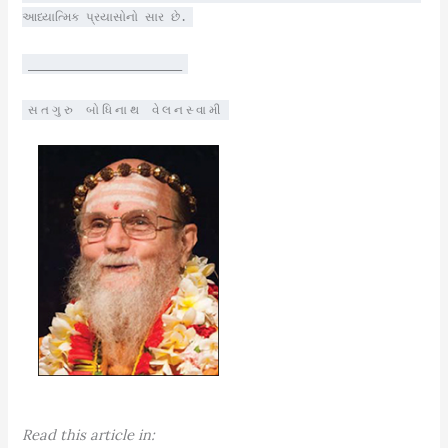
આધ્યાત્મિક પ્રયાસોનો સાર છે.
______________________
સતગુરુ બોધિનાથ વેલનસ્વામી
Read this article in: