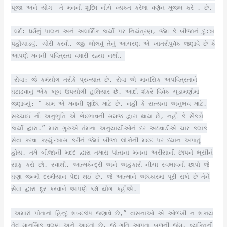
પૂજા અને યોગ- તે મનની શુધ્ધિ નીચે વ્યક્ત કરેલા વર્ણન મુજબ કરે . છે.
ધર્મ: ધર્મનું પાલન અને અધાર્મિક કાર્યો પર નિયંત્રણ, જેમ કે બીજાને દુ:ખ
પહોંચાડવું, ચોરી કરવી, જૂઠું બોલવું તેનું આચરણ એ ખાતરીપુર્વક જણાવે છે કે
આપણે મનની પવિત્રતા વધારી રહ્યા નથી.
સેવા: જે કર્મયોગ તરીકે પ્રખ્યાત છે, સેવા એ માનસિક અપવિત્રતાને
ઘટાડવાનું એક ખૂબ ઉપયોગી હથિયાર છે. આદી શંકરે વિવેક ચૂડામણીમાં
જણાવ્યું: ” કામ એ મનની શુધ્ધિ માટે છે, નહીં કે સત્યના અનુભવ માટે.
સચ્ચાઈ ની અનુભુતિ એ ભેદભાવની સમજ દ્વારા થાય છે, નહીં કે સેંકડો
કાર્યો દ્વારા.” મારા ગુરુએ તેમના અનુયાયીઓને દર અઠવાડીએ ચાર કલાક
સેવા કરવા કહ્યું-ખાસ કરીને જેમાં બીજા લોકોની મદદ પર ધ્યાન અપાતું
હોય. તમે બીજાની મદદ દ્વારા તમારા પોતાના મંનના અરીસાની છાપને ભૂસીને
સાફ કરો છો. સ્વાર્થી, આત્મકેન્દ્રી અને અહંકારી નીચા સ્વભાવની છાપો જે
ઘણા જન્મો દરમીયાન પેદા થઈ છે, જે આત્માને અંધકારમાં પૂરી રાખે છે તેને
સેવા દ્વારા દૂર કરવાને આપણે કર્મ યોગ કહીએ.
અમારો પોતાનો હિન્દુ શબ્દકોષ જણાવે છે,” વાસનાઓ એ ઓળખી ન શકાય
તેવું માનસિક વલણ અને આદતો છે, જે ગતિ આપતા બળની જેમ, વ્યક્તિની