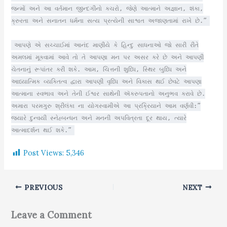
જન્મોં અને આ વર્તમાન જીન્દગીનો કચરો, જેણે આત્માને અજ્ઞાન, શંકા,
ક્રુરતા અને સનાતન ધર્મના સત્ય પ્રત્યેની સાશ્વત અજાણતામાં રાખે છે.”
આપણે એ સચ્ચાઈમાં આનંદ માણીયે કે હિન્દુ સાધનાઓ જો સારી રીતે
અમલમાં મૂકવામાં આવે તો તે આપણા મન પર અસર કરે છે અને આપણી
ચેતનાનું રૂપાંતર કરી શકે. આમ, ચિત્તની શુધ્ધિ, સ્થિર બુધ્ધિ અને
આધ્યાત્મિક વ્યક્તિત્વ દ્વારા આપણી વૃધ્ધિ અને વિકાસ થઈ છેવટે આપણા
આત્માના સ્વભાવ અને તેની ઈશ્વર સાથેની ઍકરુપતાનો અનુભવ કરાવે છે.
અમારા પરમગુરુ શ્રીલંકા ના યોગસ્વામીએ આ પ્રક્રિયાને આમ વર્ણવી:”
જ્યારે દુન્વયી સ્નેહ્બન્ધન અને મનની અપવિત્રતા દૂર થાય, ત્યારે
આત્માદર્શન થઈ શકે.”
Post Views:
5,346
PREVIOUS
NEXT
Leave a Comment