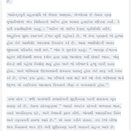
છે.
જયેન્દ્રપુરી મહાસ્વામિ જે કૈલાસ આશ્રમ, બેંગ્લોરમાં છે તેમના ત્રણ
પૂજારીઓઍ એક વિધીસરનો અગ્નિ હોમ અમારા હવાઈના મંદિરમાં કર્યો. તે
પછી સ્વામીશ્રીઍ ક્હ્યું,: “અગ્નિ એ અગ્નિ દેવના પ્રતિનિધિ તરીકે,
આહુતિના શુધ્ધ સ્વરૂપને ઈશ્વર સુધી પહોંચાડે છે, જે તેના પ્રાણનો જે હાજર
હોય તેને આશીર્વાદ આપવામાં ઉપયોગ કરે છે. આવા આશીર્વાદની અસર
જીવનમાં પરિવર્તન લાવી શકે.” જેમ કે ગુરૂદેવે કહ્યું: ” આપણા ઈશ્વરના
મહાન મંદિરોમાંથી મળતા દર્શન દ્વારા ઘણા જન્મોના કર્મો ધોવાઈ જાય, જેનું
સેંકડો વર્ષો પહેલા નિર્માણ થયું હોય અને જે બીજરૂપે હજુ બાકી રહ્યા
હોય, અને ભવિષ્યમાં ઉદભાવવાની શક્યતા ધરાવતું હોય તેને સાફ કરી સ્પષ્ટ
કરે છે. ઈશ્વર કૃપા દ્વારા, આ બીજનો નાશ થઈ શકે જો તેનો ભવિષ્યમાં થતો
ઉદ્ભ્વ એ વ્યક્તિના આત્માના વિકાસને તીવ્ર ન બનાવવાનો હોય.”
રાજ યોગ : ઋષિ પાતાંજલી રાજયોગની શુદ્ધિકરણ પરની ક્ષમતાના ખૂબ
વખાણ કરે છે, તેમના યોગસૂત્રમાં ” જ્યારે અષ્ટાંગ યોગનો અભ્યાસ થાય,
ત્યારે અપવિત્રતા ઘટે, અને તેજસ્વી જ્ઞાન ખીલે, જેનાથી આધ્યાત્મિક વિવેક
અને તફાવતની સમજ આવે છે.” એ ખાસ કરીને સંયમ, તપ (જે બીજા
અંગ નિયમનો ભાગ છે) તેની શુધ્ધિકરણ પરની અસરને મહત્વ આપે છે.