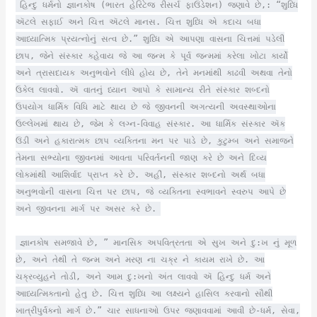
હિન્દુ ધર્મનો જ્ઞાનકોષ (ભારત હેરિટેજ રીસર્ચ ફાઉંડેશન) જણાવે છે,: “શુધ્ધિ
ઍટલે સફાઈ અને ચિત્ત ઍટલે માનસ. ચિત્ત શુધ્ધિ એ કદાચ બધા
આધ્યાત્મિક પ્રયત્નોનું સત્વ છે.” શુધ્ધિ એ આપણા વાસના ચિત્તમાં પડેલી
છાપ, જેને સંસ્કાર કહેવાય જે આ જન્મ કે પૂર્વ જન્મમાં કરેલા ખોટા કાર્યો
અને ત્રાસદાયક અનુભવોને લીધે હોય છે, તેને મનમાંથી કાઢવી અથવા તેનો
ઉકેલ લાવવો. ઍ વાતનું ધ્યાન આપો કે સામાન્ય રીતે સંસ્કાર શબ્દનો
ઉપયોગ ધાર્મિક વિધિ માટે થાય છે જે જીવનની અગત્યની અવસ્થાઓના
ઉલ્લેખમાં થાય છે, જેમ કે લગ્ન-વિવાહ સંસ્કાર. આ ધાર્મિક સંસ્કાર ઍક
ઉંડી અને હકારાત્મક છાપ વ્યક્તિના મન પર પાડે છે, કુટુમ્બ અને સમાજને
તેમના સભ્યોના જીવનમાં આવતા પરિવર્તનની જાણ કરે છે અને દિવ્ય
લોકમાંથી આશિર્વાદ પ્રાપ્ત કરે છે. અહીં, સંસ્કાર શબ્દનો અર્થ બધા
અનુભવોની વાસના ચિત્ત પર છાપ, જે વ્યક્તિના સ્વભાવને સ્વરુપ આપે છે
અને જીવનના માર્ગ પર અસર કરે છે.
જ્ઞાનકોષ સમજાવે છે, ” માનસિક અપવિત્રતતા એ સુખ અને દુ:ખ નું મૂળ
છે, અને તેથી તે જન્મ અને મરણ ના ચક્ર ને કાયમ રાખે છે. આ
ચક્રવ્યુહને તોડી, અને આમ દુ:ખનો અંત લાવવો ઍ હિન્દુ ધર્મ અને
આધ્યત્મિક્તાનો હેતુ છે. ચિત્ત શુધ્ધિ આ લક્ષ્યને હાસિલ કરવાનો સૌથી
ખાત્રીપુર્વકનો માર્ગ છે.” ચાર સાધનાઓ ઉપર જણાવવામાં આવી છે-ધર્મ, સેવા,