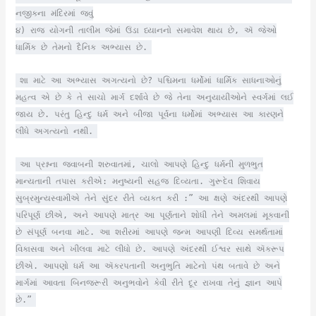
નજીકના મંદિરમાં જવું
૪) રાજ યોગની તાલીમ જેમાં ઉંડા ધ્યાનનો સમાવેશ થાય છે, ઍ જેઓ
ધાર્મિક છે તેમનો દૈનિક અભ્યાસ છે.
શા માટે આ અભ્યાસ અગત્યનો છે? પશ્ચિમના ધર્મોમાં ધાર્મિક સાધનાઓનું
મહત્વ એ છે કે તે સાચો માર્ગ દર્શાવે છે જે તેના અનુયાયીઓને સ્વર્ગમાં લઈ
જાય છે. પરંતુ હિન્દુ ધર્મ અને બીજા પૂર્વના ધર્મોમાં અભ્યાસ આ કારણને
લીધે અગત્યનો નથી.
આ પ્રશ્નના જવાબની શરુવાતમાં, ચાલો આપણે હિન્દુ ધર્મની મુળભુત
માન્યતાની તપાસ કરીએ: મનુષ્યની સહજ દિવ્યતા. ગુરૂદેવ શિવાય
સુબ્રમુન્યસ્વામીએ તેને સુંદર રીતે વ્યક્ત કરી :” આ ક્ષણે અંદરથી આપણે
પરિપૂર્ણ છીએ, અને આપણે માત્ર આ પૂર્ણતાને શોધી તેને અમલમાં મૂકવાની
છે સંપૂર્ણ બનવા માટે. આ શરીરમાં આપણે જન્મ આપણી દિવ્ય સમર્થતામાં
વિકાસવા અને ખીલવા માટે લીધો છે. આપણે અંદરથી ઈશ્વર સાથે ઍકરૂપ
છીએ. આપણો ધર્મ આ ઍકરપતાની અનુભુતિ માટેનો પંથ બતાવે છે અને
માર્ગમાં આવતા બિનજરૂરી અનુભવોને કેવી રીતે દૂર રાખવા તેનું જ્ઞાન આપે
છે.”