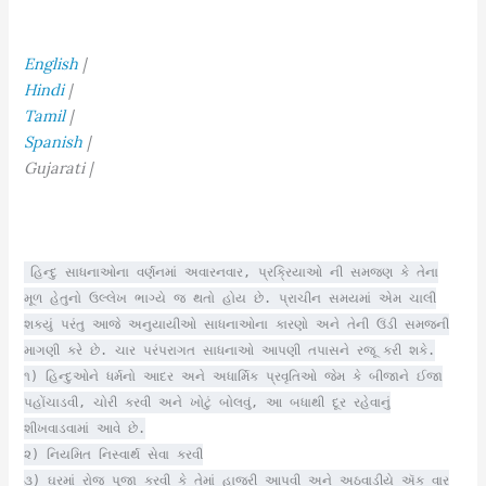
English
|
Hindi
|
Tamil
|
Spanish
|
Gujarati |
હિન્દુ સાધનાઓના વર્ણનમાં અવારનવાર, પ્રક્રિયાઓ ની સમજણ કે તેના
મૂળ હેતુનો ઉલ્લેખ ભાગ્યે જ થતો હોય છે. પ્રાચીન સમયમાં એમ ચાલી
શક્યું પરંતુ આજે અનુયાયીઓ સાધનાઓના કારણો અને તેની ઉંડી સમજની
માગણી કરે છે. ચાર પરંપરાગત સાધનાઓ આપણી તપાસને રજૂ કરી શકે.
૧) હિન્દુઓને ધર્મનો આદર અને અધાર્મિક પ્રવૃતિઓ જેમ કે બીજાને ઈજા
પહોંચાડવી, ચોરી કરવી અને ખોટું બોલવું, આ બધાથી દૂર રહેવાનું
શીખવાડવામાં આવે છે.
૨) નિયમિત નિસ્વાર્થ સેવા કરવી
૩) ઘરમાં રોજ પૂજા કરવી કે તેમાં હાજરી આપવી અને અઠવાડીયે ઍક વાર