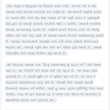
એક અનુરૂપ ઉદાહરણ આ વિચારને સ્પષ્ટ કરશે. કલ્પના કરો કે એક
તળાવમાં મોટી સોનાની લગડીઓ તેના તળીયે છે. જો ઉપરની પાણીની સપાટી
પર પવનને લીધે તરંગો પેદા થાય અથવા તો જો પાણી કાદાવ કે પ્રદુષણથી
ડૉળુ હોય તો આપણે સોનાની લગડીઓ જોઈ ન શકીએ. સોનાની લગડીઓ
આપણા અન્તરાત્માનુ પ્રતીક છે, પાણીની સપાટી ઉપરના તરંગો એ આપણું
બૌધ્ધિક મન અને ડૉળુ પાણી એ આપણાં વાસના ચિત્તની અપવિત્રતાનું પ્રતીક
છે. આપણા અન્તરાત્માની અનુભુતિ અને તેની ઈશ્વર સાથેની ઍકરુપતાના
અનુભવ માટે, આપણી બુધ્ધિ શાંત અને મન પવિત્ર હોવું જરૂરી છે. આપણે
સંવેદનશીલ અને વનમ્ર નિરીક્ષક થવું જરૂરી છે.
આ ઉદાહરણ આપણા પ્રશ્ન “હિન્દુ સાધનાઓનું શું મહત્વ છે?” તેનો જવાબ
આપે છે. મન ઉપરની તેની અસર થકી તેનું મહત્વ છે. આ અસર ત્રણ
પ્રકારની છે. ૧) મનની શુધ્ધિ ૨) તે બુધ્ધિને શાંત કરે છે. ૩) અને તે
અહંકારને આધ્યાત્મિકતા તરફ વાળે છે, જેનાથી છેવટે આપણે આપણી
દિવ્યતાનો અનુભવ કરી શકીએ. અહીં હું માત્ર પહેલા દ્રષ્ટિબિંદુ ઉપર ધ્યાન
આપીશ, પરંતુ એ વાત ધ્યાનમાં રહે કે બીજા બન્ને એટલા જ અગત્યના છે
આધ્યાત્મિક વિકાસ અને પ્રયત્નો માટે.