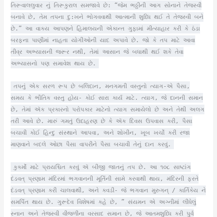
તિરૂવાલલુવાર નું તિરૂકુરાલ સમજાવે છે: “જેમ ભઠ્ઠીની આગ સોનાને તેજસ્વી
બનાવે છે, તેમ તપના દુ:ખને ભોગવવાથી આત્માની શુધ્ધિ થઈ તે તેજસ્વી બને
છે.” આ વાક્ય આપણને હિમાલયની એકાન્ત ગુફામાં મીત્યાહાર કરી કે ઠંડા
બરફના પાણીમાં નાહતા યોગીઓની યાદ અપાવે છે. જો કે તપ માટે આવા
તીવ્ર અભ્યાસની જરૂર નથી, તેમાં આસાન જે બધાથી થઈ શકે તેવા
અભ્યાસનો પણ સમાવેશ થાય છે.
તપનું એક સરળ રૂપ છે બલિદાન, મનગમતી વસ્તુનો ત્યાગ-એ પૈસા,
સમય કે ભૌતિક વસ્તુ હોય- કોઈ સારા કાર્ય માટે. ત્યાગ, જે દાનની સમાન
છે, તેમાં ઍક પ્રકારનો પરોપકાર માટેનો ત્યાગ સમાયેલો છે અને તેથી અલગ
તરી આવે છે. મારું ગમતું ઉદાહરણ છે કે ઍક દિવસ ઉપવાસ કરી, પૈસા
બચાવી કોઈ હિન્દુ સંસ્થાને આપવા, અને શોખીન, ખૂબ ખર્ચો કરી રજા
માણવાને બદલે ઓછા પૈસા વાપરીને પૈસા બચાવી તેનું દાન કરવું.
કુકર્મો માટે પ્રાયશ્ચિત કરવું ઍ બીજી જાતનું તપ છે. આ ૧૦૮ સાષ્ટાંગ
દંડવત્ પ્રણામ મંદિરમાં ભગવાનની મૂર્તિની સામે કરવાથી થાય, મંદિરની ફરતે
દંડવત્ પ્રણામ કરી ચાલવાથી, અને કવડી- જે ભગવાન મુરુગન્‌ / કાર્તિકેય ને
સમર્પિત થાય છે. ગુરૂદેવ વિશેષમાં કહે છે, ” સંયમન એ અગ્નીમાં લીધેલું
સ્નાન અને તેજસ્વી વીજળીના વરસાદ સમાન છે, જે આતમશુધ્ધિ કરી પુર્વ