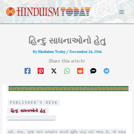
Skip to content
હિન્દુ સાધનાઓનો હેતુ
By
Hinduism Today
/
December 24, 2014
Share this article:
PUBLISHER’S DESK
હિન્દુ સાધનાઓનો હેતુ
______________________
ધર્મ, સેવા, પૂજા અને રાજયોગ મનની શુધ્ધિ તરફ લઈ જાય છે, જે તમામ