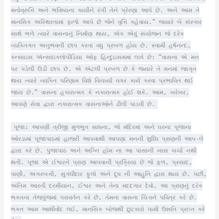
મનોવ્રુત્તિ અને ભવિષ્યના કાર્યોને રંગી તેને પ્રેરણા આપે છે. અને આમ તે
માનસિક અસ્થિરતામાં ફાળો આપે છે જેને વૃત્તિ કહેવાય.” જ્યારે બે સંસ્કાર
સાથે ભળે ત્યારે વાસનાનું નિર્માણ થાય, એક એવું સંયોજન જે દરેક
વ્યક્તિગત અનુભવની છાપ કરતા વધુ પ્રબળ હોય છે. સ્વામી હર્ષનન્દ,
કન્સાઇસ ઍન્સાઇક્લોપીડિયા ઓફ હિન્દુઇસમમાં લખે છે: “વાસના એ મન
પર પડેલી ઉંડી છાપ છે. એ ઍટલી પ્રબળ છે કે જ્યારે તે મનમાં જાગૃત
થાય ત્યારે વ્યક્તિ પરિણામ વિશે વિચાર્યા વગર કાર્ય કરવા પ્રભાવિત થઈ
જાય છે.” વાસના હકારાત્મક કે નકારાત્મક હોઈ શકે. આમ, ખરેખર,
આપણે સેવા દ્વારા નકારાત્મક વાસનાઓને ઢીલી પાડવી છે.
પૂજા: આપણી ત્રીજી મુળભુત સાધના, જે મંદિરમાં અને ઘરના પૂજાના
ઓરડામાં પૂજાપાઠમાં હાજરી આપવાથી આપણા મનની શુધ્ધિ પ્રાણની આપ-લે
દ્વારા કરે છે. પુજાપાઠ અને અગ્નિ હોમ ના આ પાસાની ખાસ ચર્ચા નથી
થતી. પૂજા એ ઈશ્વરને પ્રાણ આપવાની પ્રક્રિયા છે જે ફળ, પ્રસાદ,
પાણી, અગરબત્તી, સુગંધીદાર ફૂલો અને દૂધ ની આહુતિ દ્વારા થાય છે. પછી,
અંતિમ આરતી દરમીયાન, ઈશ્વર અને તેના મદદગાર દેવો, આ પ્રાણનું દરેક
ભક્તના તેજપુંજમાં પરાવર્તન કરે છે, તેમના વાસના ચિત્તને પવિત્ર કરે છે.
ભક્ત આમ આશીર્વાદ લઈ, માનસિક બોજથી છુટકારો પામી ઉન્નતિ પ્રાપ્ત કરે