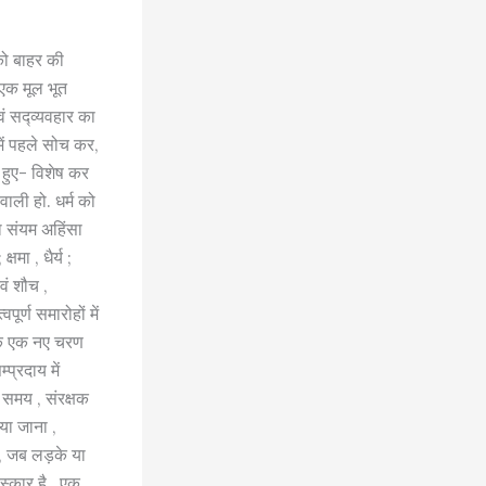
 को बाहर की
 एक मूल भूत
एवं सद्व्यवहार का
 में पहले सोच कर,
 हुए- विशेष कर
वाली हो. धर्म को
ा संयम अहिंसा
षमा , धैर्य ;
वं शौच ,
ूर्ण समारोहों में
न के एक नए चरण
प्रदाय में
 समय , संरक्षक
िया जाना ,
 , जब लड़के या
स्कार है , एक