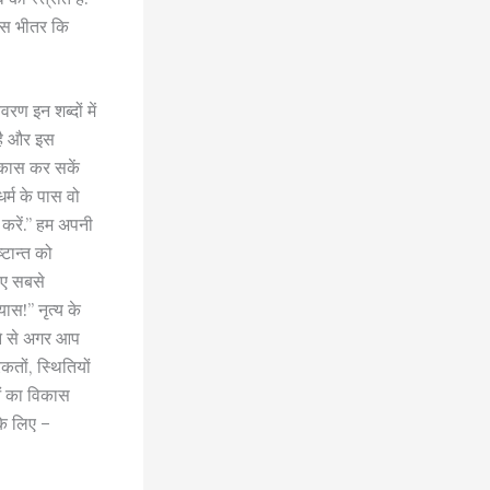
 इस भीतर कि
वरण इन शब्दों में
 है और इस
विकास कर सकें
र्म के पास वो
 करें.” हम अपनी
्टान्त को
लिए सबसे
यास!” नृत्य के
होने से अगर आप
ों, स्थितियों
ओं का विकास
 के लिए –