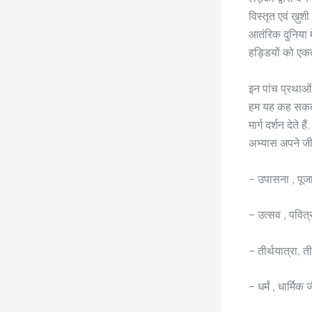
विस्तृत एवं ख़ुश
आतंरिक दुनिया मे
हड्डियों को एकत
इन पांच प्रथाओं 
हम यह कह सकते है
मार्ग दर्शन देते
अभ्यास अपने जीव
– उपासना , पूज
– उत्सव , पवित्
– तीर्थयात्रा, ती
– धर्मं , धार्मिक