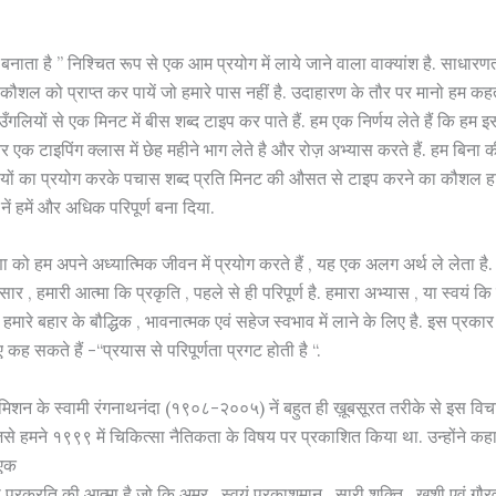
 बनाता है ” निश्चित रूप से एक आम प्रयोग में लाये जाने वाला वाक्यांश है. साधारणत
ौशल को प्राप्त कर पायें जो हमारे पास नहीं है. उदाहारण के तौर पर मानो हम कहते
उँगलियों से एक मिनट में बीस शब्द टाइप कर पाते हैं. हम एक निर्णय लेते हैं कि ह
र एक टाइपिंग क्लास में छेह महीने भाग लेते है और रोज़ अभ्यास करते हैं. हम बिना की
यों का प्रयोग करके पचास शब्द प्रति मिनट की औसत से टाइप करने का कौशल ह
स नें हमें और अधिक परिपूर्ण बना दिया.
को हम अपने अध्यात्मिक जीवन में प्रयोग करते हैं , यह एक अलग अर्थ ले लेता है
ार , हमारी आत्मा कि प्रकृति , पहले से ही परिपूर्ण है. हमारा अभ्यास , या स्वयं कि 
 हमारे बहार के बौद्धिक , भावनात्मक एवं सहेज स्वभाव में लाने के लिए है. इस प्रका
कह सकते हैं -“प्रयास से परिपूर्णता प्रगट होती है “.
ं मिशन के स्वामी रंगनाथनंदा (१९०८-२००५) नें बहुत ही ख़ूबसूरत तरीके से इस व
 जिसे हमने १९९९ में चिकित्सा नैतिकता के विषय पर प्रकाशित किया था. उन्होंने कहा
 एक
ची प्रक्रति की आत्मा है जो कि अमर , स्वयं प्रकाशमान , सारी शक्ति , ख़ुशी एवं गौरव