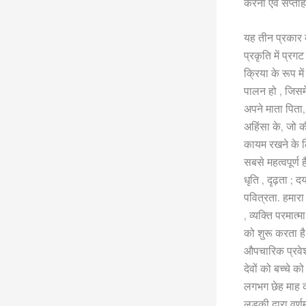
करना एवं सप्ताहा
यह तीन प्रकार क
प्रकृति में प्र
क्रिया के रूप मे
पालन हो , जिसमें
अपने माता पिता,
अहिंसा के, जो क
कायम रखने के ल
सबसे महत्वपूर्ण ह
धृति , दृढ़ता ;
पवित्रता. हमारा 
, व्यक्ति परमात्
को शुरू करता है.
औपचारिक प्रवेश
देवों को बच्चे 
लगभग छेह माह की
लड़की द्वारा वर