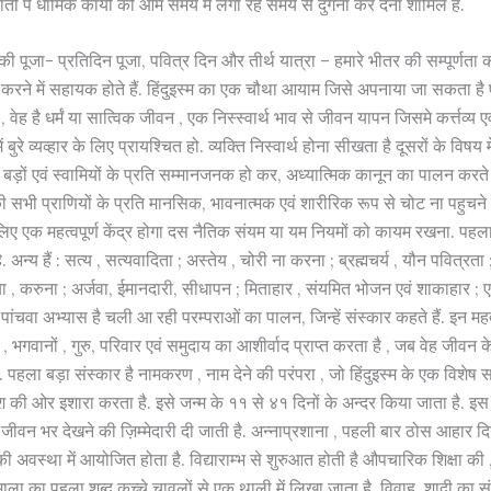
ंतों पे धार्मिक कार्यों को आम समय में लगा रहे समय से दुगना कर देना शामिल है.
ी पूजा- प्रतिदिन पूजा, पवित्र दिन और तीर्थ यात्रा – हमारे भीतर की सम्पूर्णता
गट करने में सहायक होते हैं. हिंदुइस्म का एक चौथा आयाम जिसे अपनाया जा सकता है
ं , वेह है धर्मं या सात्विक जीवन , एक निस्स्वार्थ भाव से जीवन यापन जिसमे कर्त्तव्य 
 बुरे व्यव्हार के लिए प्रायश्चित हो. व्यक्ति निस्वार्थ होना सीखता है दूसरों के विषय
 बड़ों एवं स्वामियों के प्रति सम्मानजनक हो कर, अध्यात्मिक कानून का पालन करते
ी सभी प्राणियों के प्रति मानसिक, भावनात्मक एवं शारीरिक रूप से चोट ना पहुचने 
िए एक महत्वपूर्ण केंद्र होगा दस नैतिक संयम या यम नियमों को कायम रखना. पहल
ै. अन्य हैं : सत्य , सत्यवादिता ; अस्तेय , चोरी ना करना ; ब्रह्मचर्य , यौन पवित्रता ; क्
 दया , करुना ; अर्जवा, ईमानदारी, सीधापन ; मिताहार , संयमित भोजन एवं शाकाहार ; ए
पांचवा अभ्यास है चली आ रही परम्पराओं का पालन, जिन्हें संस्कार कहते हैं. इन महत्वप
मा , भगवानों , गुरु, परिवार एवं समुदाय का आशीर्वाद प्राप्त करता है , जब वेह जीव
 पहला बड़ा संस्कार है नामकरण , नाम देने की परंपरा , जो हिंदुइस्म के एक विशेष सम्
 की ओर इशारा करता है. इसे जन्म के ११ से ४१ दिनों के अन्दर किया जाता है. इस
को जीवन भर देखने की ज़िम्मेदारी दी जाती है. अन्नाप्रशाना , पहली बार ठोस आहार द
 अवस्था में आयोजित होता है. विद्याराम्भ से शुरुआत होती है औपचारिक शिक्षा की
्णमाला का पहला शब्द कच्चे चावलों से एक थाली में लिखा जाता है. विवाह, शादी का सं