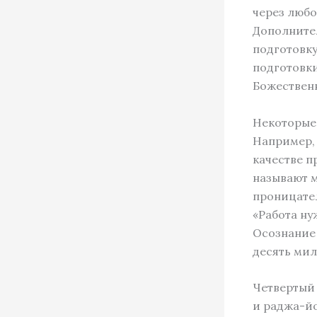
через любо
Дополнител
подготовку
подготовк
Божественн
Некоторые 
Например, 
качестве п
называют 
проницате
«Работа ну
Осознание
десять мил
Четвертый 
и раджа-йо