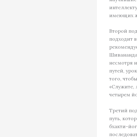
интеллекту
имеющих жг
Второй под
подходит в
рекомендуе
Шивананда,
несмотря н
путей, уро
того, чтоб
«Служите, 
четырем йо
Третий под
путь, кото
бхакти-йог
последоват