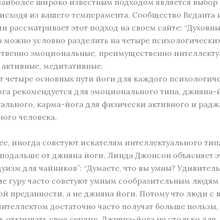
наиболее широко известным подходом является выбор
 исходя из вашего темперамента. Сообщество Веданта
 рассматривает этот подход на своем сайте: “Духовн
 можно условно разделить на четыре психологических
твенно эмоциональные, преимущественно интеллекту
 активные, медитативные.
 четыре основных пути йоги для каждого психологич
йога рекомендуется для эмоционального типа, джняна-
ального, карма-йога для физически активного и радж
ого человека.
ее, иногда советуют искателям интеллектуального тип
подальше от джняна йоги. Линда Джонсон объясняет э
дуизм для чайников”: “Думаете, что вы умны? Удивитель
е гуру часто советуют умным сообразительным людям 
й преданности, а не джняна йоги. Потому что люди с 
нтеллектом достаточно часто получат больше пользы,
 открывать свое сердце. Джняна-йога не столько для