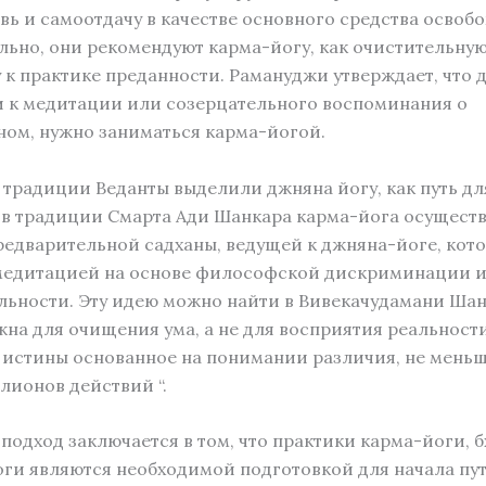
вь и самоотдачу в качестве основного средства освоб
ьно, они рекомендуют карма-йогу, как очистительну
 к практике преданности. Рамануджи утверждает, что 
и к медитации или созерцательного воспоминания о
ом, нужно заниматься карма-йогой.
традиции Веданты выделили джняна йогу, как путь для
в традиции Смарта Ади Шанкара карма-йога осуществ
редварительной садханы, ведущей к джняна-йоге, кот
медитацией на основе философской дискриминации 
льности. Эту идею можно найти в Вивекачудамани Шан
жна для очищения ума, а не для восприятия реальности
 истины основанное на понимании различия, не меньш
лионов действий “.
подход заключается в том, что практики карма-йоги, 
ги являются необходимой подготовкой для начала пу