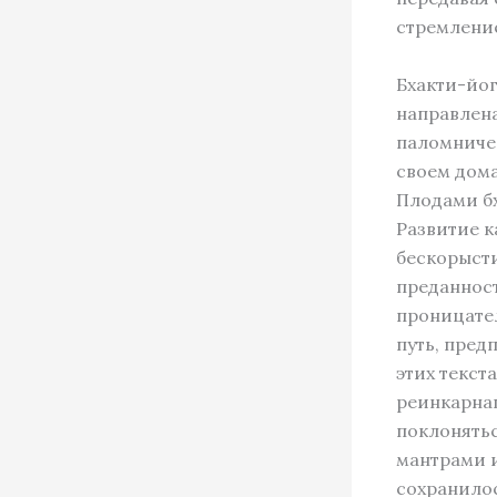
стремление
Бхакти-йог
направлена
паломничес
своем дом
Плодами б
Развитие к
бескорысти
преданност
проницател
путь, пред
этих текст
реинкарнац
поклонятьс
мантрами и
сохранилос