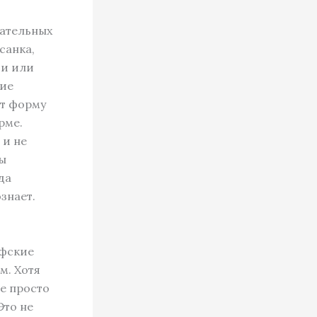
вательных
санка,
зи или
ние
ет форму
рме.
 и не
бы
да
знает.
офские
м. Хотя
е просто
Это не