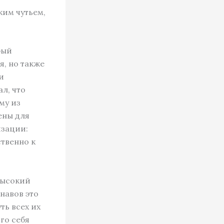
ким чутьем,
рый
я, но также
и
л, что
му из
ены для
изации:
ственно к
высокий
навов это
ть всех их
го себя