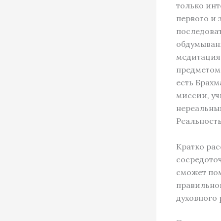
только инт
первого и 
последоват
обдумывани
медитация.
предметом 
есть Брахм
миссии, уч
нереальным
Реальность
Кратко рас
сосредоточ
сможет пом
правильной
духовного 