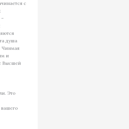
ачинается с
х
 –
я
ляются
Эта душа
ь Чинмая
ым и
 с Высшей
ли. Это
е вашего