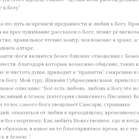
 к Богу”
а это путь искренней преданности и любви к Богу. Пра
 ​​на прослушивание рассказов о Боге, пение религиоз
тво, правильное чтение мантр, поклонение в храме, а 
ашнем алтаре.
хакти-йоги являются более близкие отношения с Боже
ачеств, благодаря которым возможно общение, таких к
е и чистота души, приводит к “прапатти”, смирению и
и Богу. Мой гуру, Шивайя Субрамуниясвами, привел 
ьное описание: “Бог есть любовь, любовь к Богу это 
писанный в Агамас (категория священного Писания). Во
ах голос самого Бога увещевает Самсари, странника
ий, отказаться от любви к преходящему, временному 
я Бессмертному. Как любить Божественное, где и когд
 образами, в какое на то благоприятное время, все это
ь в Агамас “.