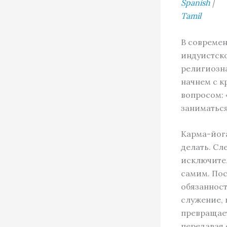
Spanish
|
Tamil
В современ
индуистско
религиозна
начнем с к
вопросом: 
заниматься
Карма-йога
делать. Сл
исключите
самим. Пос
обязанност
служение, 
превращает
передавая 