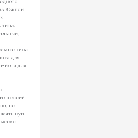
 одного
 из Южной
ых
 типа:
альные,
еского типа
йога для
а-йога для
а
то в своей
но, но
взять путь
высоко