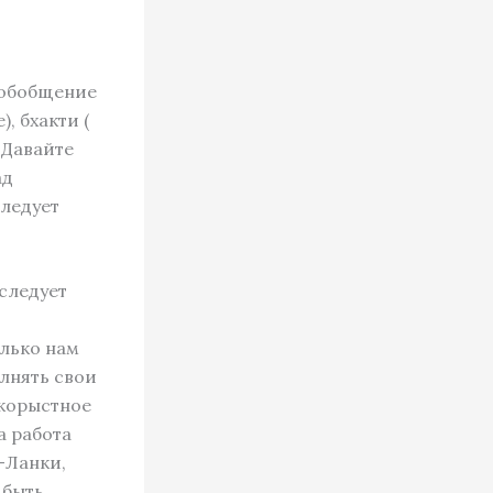
 обобщение
, бхакти (
 Давайте
ад
следует
 следует
лько нам
лнять свои
скорыстное
а работа
-Ланки,
 быть