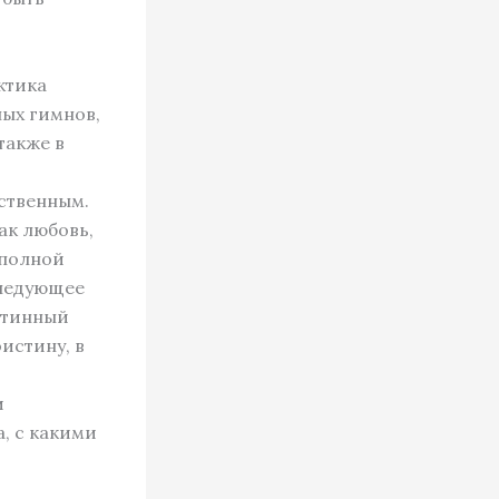
ктика
ных гимнов,
также в
ственным.
ак любовь,
 полной
следующее
истинный
истину, в
и
а, с какими