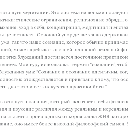
 это путь медитации. Это система из восьми последо
ктики: этические ограничения, религиозные обряды, о
ыхания, уход в себя, концентрация, медитация и энста
я целостность. Основной упор делается на сдержива
ума, так что наше сознание, которое обычно принима
аний, может пребывать в своей основной реальной фо
е этих блужданий достигается постоянной практикой
ением. Мой гуру использовал термин “сознание”, что
блуждания ума: “Сознание и осознание идентичны, ког
олностью отождествляется и привязано к тому, что осо
ти два – это и есть искусство практики йоги “.
а это путь познания, который включает в себя филос
ия и изучение различия между реальным и нереальны
на является производным от корня слова ЖНЯ, которо
нание, оно имеет более высокий философский смысл. 