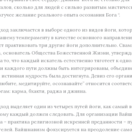
алов, сколько для людей с сильно развитым мистичес
учее желание реального опыта осознания Бога “.
ход заключается в выборе одного из видов йоги, кото
ашему темпераменту в качестве основного направлени
т практиковать три другие йоги дополнительно. Свам
 основатель Общества Божественной Жизни, утвержда
а то, что каждый искатель естественно тяготеет к одно
ки каждого пути должны быть интегрированы, объедин
ы истинная мудрость была достигнута. Девиз его орган
любите, медитируйте, осознавайте” относится соответ
гам: карма, бхакти, раджа и джняна.
ход выделяет один из четырех путей йоги, как самый 
рому каждый должен следовать. Для организации Вайш
а – практика религиозной искренней преданности – пу
елей. Вайшнавизм фокусируется на преодоление само