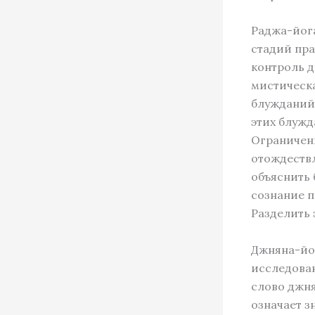
Раджа-йога
стадий пра
контроль д
мистическа
блужданий 
этих блужд
Ограничени
отождествл
объяснить 
сознание п
Разделить э
Джняна-йог
исследован
слово джня
означает з