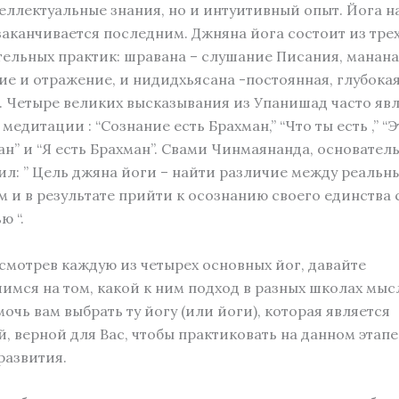
еллектуальные знания, но и интуитивный опыт. Йога н
заканчивается последним. Джняна йога состоит из тре
ельных практик: шравана – слушание Писания, манана
е и отражение, и нидидхьясана -постоянная, глубока
 Четыре великих высказывания из Упанишад часто яв
медитации : “Сознание есть Брахман,” “Что ты есть ,” “
ан” и “Я есть Брахман”. Свами Чинмаянанда, основател
ил: ” Цель джяна йоги – найти различие между реальн
 и в результате прийти к осознанию своего единства
ю “.
смотрев каждую из четырех основных йог, давайте
имся на том, какой к ним подход в разных школах мыс
очь вам выбрать ту йогу (или йоги), которая является
, верной для Вас, чтобы практиковать на данном этап
развития.