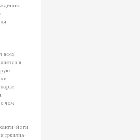
ождения.
ю
для
 всех.
ляется в
орую
или
кары:
.
е чем
бхакти-йоги
ти джняна-