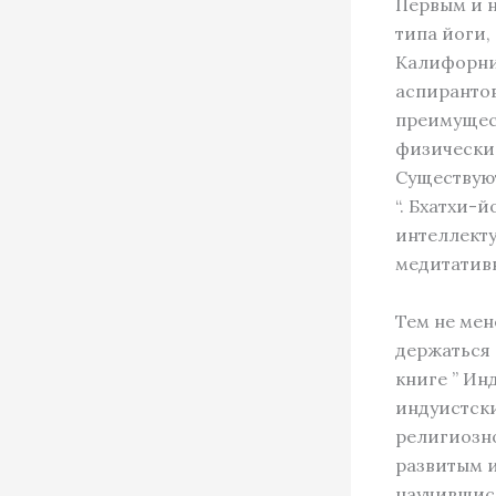
Первым и 
типа йоги,
Калифорнии
аспирантов
преимущес
физически
Существуют
“. Бхатхи-
интеллекту
медитативн
Тем не мен
держаться 
книге ” Ин
индуистски
религиозно
развитым и
научившись