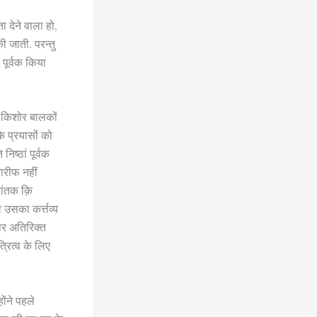
 देने वाला हो,
 जाती. परन्तु
पूर्वक किया
ो किशोर बालकों
े प्रयासों को
िष्ठां पूर्वक
ारीफ नहीं
ांतक क़ि
उसका कर्त्तव्य
पर अतिरिक्त
्रित्व के लिए
ोंने पहले