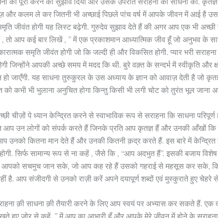
धना को पूरा करने का सुझाव दिया और उसके उपरांत सराहना की साधना का. कृतज्
ज़ और कलम ले कर जितनी भी अच्छाई पिछले पांच वर्ष में आपके जीवन में आई है उ
 समृति जीवंत होगी यह लिस्ट बढ़ेगी. गुरुदेव सुझाव देते हैं की अगर आप एक भी अच्छ
ैं , तो आप कई बार लिखें , ” में एक प्रकाशमान आध्यात्मिक जीव हूँ जो अनुभव के साग
सकारात्मक समृति जीवंत होगी जो कि जल्दी ही और विकसित होगी. प्यार भरी सराहन
हेगी जिन्होंने आपकी अच्छे समय में मदद कि थी. बुरे वक़्त के सन्दर्भ में स्वीकृति और
त हो जाएँगी. यह साधना तुरुकुरल के उस अध्याय के ज्ञान को आवाज़ देती है जो कृ
ात को कभी भी भुलाना अनुचित होगा किन्तु किसी भी लगी चोट को तुरंत भूल जाना अच
्छी चीज़ों पे ध्यान केन्द्रित करने से स्वाभाविक रूप से सराहना कि साधना परिपूर्ण 
त आप उन लोगों को संपर्क करते हैं जिनके प्रति आप कृतज्ञ हैं और उनकी आँखों कि ग
आप उनको कितना मान देते हैं और उनकी कितनी क़द्र करते हैं. इस बारे में केन्द्रित
ोगी. सिर्फ सामान्य रूप से ना कहें , जैसे कि , “आप अदभुत हैं”. इसकी बजाय विशेष 
्ति आपको सचमुच जान सके, जो आप कह रहे हैं उसको गहराई से महसूस कर सके, कि
 है. आप संजीदगी से उनको राज़ी करें अपने दयापूर्ण शब्दों एवं मुस्कुराते हुए चेहरे स
हना क़ी साधना क़ी तैयारी करने के लिए आप स्वयं पर अभ्यास कर सकते हैं. एक दर
ेखते हुए जोर से कहें, ” में आप का आभारी हूँ और आपके मेरे जीवन में होने के सराहन