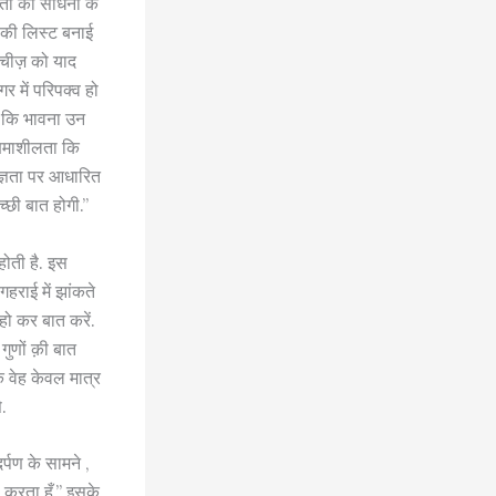
ञता की साधना के
सकी लिस्ट बनाई
ी चीज़ को याद
र में परिपक्व हो
ा कि भावना उन
 क्षमाशीलता कि
तज्ञता पर आधारित
्छी बात होगी.”
होती है. इस
हराई में झांकते
 हो कर बात करें.
गुणों क़ी बात
 वेह केवल मात्र
े.
्पण के सामने ,
ा करता हूँ.” इसके