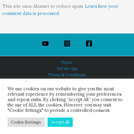
This site uses Akismet to reduce spam.
Learn how your
comment data is processed.
Home
Get the App
Terms & Conditions
Privacy Policy
About Us
We use cookies on our website to give you the most
relevant experience by remembering your preferences
and repeat visits. By clicking “Accept All,” you consent to
the use of ALL the cookies. However, you may visit
"Cookie Settings" to provide a controlled consent.
HINDUISM TODAY®
© 2026 Himalayan Academy Publications. All Rights Reserved.
Cookie Settings
Accept All