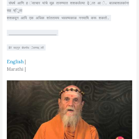
संघर्ष आणि ह ंसाचार यांचे मूळ तारुण्यात शशकलेल्या द्वेर्ात आ े. बालबाशलकांना
सह ष्िुता
शशकवून आपि एक अधिक शांततामय भववष्यकाळ ननमाषि करू शकतो.
______________________
BY सद्गुरु बोधर्नाथ र्ैलाणस्र्ामी
English
|
Marathi |