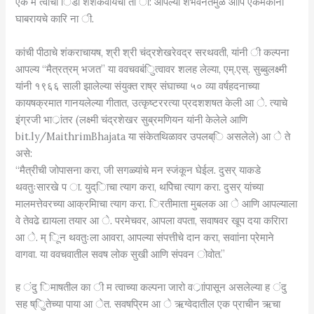
एक म त्वाचा िडा शशकवायचा तो ा: आपल्या शभवनतेमुळे आपि एकमेकांना
घाबरायचे कारि ना ी.
कांची पीठाचे शंकराचायष, श्री श्री चंद्रशेखरेवद्र सरथवती, यांनी ी कल्पना
आपल्य “मैत्रत्रम् भजत” या ववचवबंिुत्वावर शलह लेल्या, एम्.एस्. सुब्बुलक्ष्मी
यांनी १९६६ साली झालेल्या संयुक्त राष्र संघाच्या ५० व्या वर्षहदनाच्या
कायषक्रमात गानयलेल्या गीतात, उत्कृष्टररत्या प्रदशशषत केली आ े. त्याचे
इंग्रजी भार्ांतर (लक्ष्मी चंद्रशेखर सुब्रमणियन यांनी केलेले आणि
bit.ly/MaithrimBhajata या संकेतथिळावर उपलब्ि असलेले) आ े ते
असे:
“मैत्रीची जोपासना करा, जी सगळ्यांचे मन स्जंकून घेईल. दुसर् याकडे
थवतुःसारखे प ा. युद्िाचा त्याग करा, थपिेचा त्याग करा. दुसर् यांच्या
मालमत्तेवरच्या आक्रमिाचा त्याग करा. िरतीमाता मुबलक आ े आणि आपल्याला
वे तेवढे द्यायला तयार आ े. परमेचवर, आपला वपता, सवाषवर खूप दया करिारा
आ े. म् िून थवतुःला आवरा, आपल्या संपत्तीचे दान करा, सवाांना प्रेमाने
वागवा. या ववचवातील सवष लोक सुखी आणि संपवन ोवोत.”
ह ंदु िमाषतील का ी म त्वाच्या कल्पना जारो वर्ाांपासून असलेल्या ह ंदु
सह ष्िुतेच्या पाया आ ेत. सवषप्रिम आ े ऋग्वेदातील एक प्राचीन ऋचा