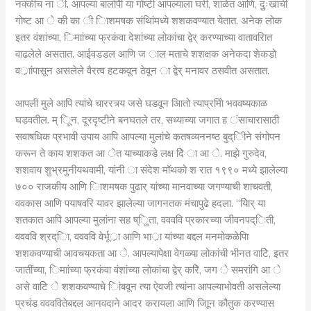
नक्कीच ना ी. आपल्या बालपिी या गोष्टी आपल्याला घरी, शाळेत आणि, दुुःखाची
गोष्ट आ े की का ी िाशमषक संथिांमध्ये शशकवण्यात येतात. अनेक लोक
इतर वंशांच्या, िमाांच्या फ्रकंवा देशांच्या लोकांचा द्वेर् करण्याच्या वातावरिात
वाढलेले असतात. आईवडडल आणि ज ाल मताचे शशक्षक अनेकदा शेकडो
वर्ाांपासून असलेले वैरत्व हटकवून ठेवून ा द्वेर् मनावर ठसवीत असतात.
आपली मुले आपि त्यांचे चाररत्र्य जसे घडवून आितो त्याप्रमािे भववष्यकाळ
घडवतील. म् िून, दूरदृष्टीने बनघतले तर, सध्याच्या जगात ह ंसाचारासाठी
सवाषधिक प्रभावी उपाय आपि आपल्या मुलांचे कतषव्यननष्ठ बुद्िीने संगोपन
करून ते काय शशकत आ ेत याच्याकडे लक्ष देिे ा आ े. माझे गुरुदेव,
शशवाय शुभ्रमुनीयथवामी, यांनी ा संदेश मॉथको श रात १९९० मध्ये झालेल्या
७०० राजकीय आणि िाशमषक पुढार् यांच्या मानवाच्या जगण्याची शाचवती,
ववकास आणि पयाषवरि यावर झालेल्या जागनतक मंचापुढे हदला. “येिार् या
शतकात आपि आपल्या मुलांना सह ष्िुता, ववववि प्रकारच्या जीवनपद्िती,
ववववि श्रद्िा, ववववि वेर्भूर्ा आणि भार्ा यांच्या बद्दल मनमोकळेपिा
शशकवण्याची आवचयकता आ े. आपल्यापेक्षा वेगळ्या लोकांची भीनत वाटिे, इतर
जातींच्या, िमाांच्या फ्रकंवा वंशांच्या लोकांचा द्वेर् करिे, जग े समरांगि आ े
असे वाटिे े शशकवण्याचे िांबवून त्या ऐवजी त्यांना आपल्याभोवती असलेल्या
प्रचंड ववववितेबद्दल आनवदाने आदर करायला आणि जािून कौतुक करण्यास