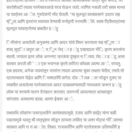
हठिगीप्रमािे उत्पवन ोतो व त्यानंतर आपली आध्यास्त्मक यात्रा सुरु करतो, जी
सरतेशेवटी त्याला परमेचवराकडे परत घेऊन जाते. जाणिव नसली तरी सवष मानव
या यात्रेवर आ ेत. गुरुदेवांनी नोंद घेतली: “या मूलभूत ववचवासाने उदात्त सह
ष्िुता आणि इतरांना मावयता देण्याची मनोवृत्ती ननमाषि ोते. सवष प्रािीमात्रांच्या
मूलभूत पववत्रतेच्या बाबतीत ह ंदु
िमीयांना असलेली अनुकम्पा आणि आदर यांचे विषन करायला सह ष्िुता ा
शब्द् सुद्िा अपुरा आ े. म् िून जेव् ा ह ंदु एखाद्याला भीर्ि कृत्य करतांना
बघतो, जयाला इतर लोक अननष्ट फ्रकंवा दुष्कृत म् ितात, तेव् ा ह ंदु असा
ववचार करतो की ” ा एक भयानक कृत्ये करिारा कोवळा आत्मा आ े, परवतु,
एक हदवस, अनेक जवमांतून जातांना त्याला आपल्या चुका लक्षात येतील, त्याचे तो
प्रायस्चचत्त घेईल आणि िमाषप्रमािे वागेल. दोव ी तळ ात जोडून दुसर् या
व्यक्तीत असलेल्या परमेचवराला आदर दाखववण्यासाठी नमथकार करून ह ंदु
लोक या सत्याचे पालन दैनंहदन करतात. उपननर्दे आपाल्याला आचवासून
सांगतात: अयमात्मा ब्रह्म. आत्मा ईचवर आ े.
लक्षावधि लोकांना जबरद्थतीने आतंकवादामुळे, टवाद आणि ववद्वेर् यांना बळी
पडल्यामुळे थवतुःची मातृभूशम सोडून द्यायला लाविार् या अशा मोठ्या गोंिळाच्या
काळात आपि रा त आ ोत. तिावप, राजकारिीय आणि प्रादेशशक उलिापालिी ह