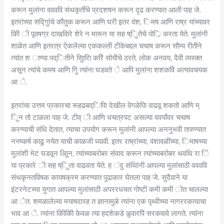
करून मुलांना ववववि संथकृतींचे प्रदशषन करून दृढ करण्यात आली पाह जे.
इतरांच्या सद्गुिांचे कौतुक करून आणि घरी इतर वंश, िमष आणि राष्र यांच्यावर
किी ी पूवषग्र दाखविारे शेरे न मारून या सह ष्िुतेचे पोर्ि करता येते. मुलांनी
शाळेत आणि इतरत्र ऐकलेल्या एककल्ली टीकेबद्दल चचाष करून सौम्य रीतीने
त्यांत श ाण्या पद्ितीने सुिारिा करिे सोयीचे ठरते. लोक अनवय, दैवी व्यस्क्त
असून त्यांचे कमष आणि गुि त्यांना घडवते े आपि मुलांना शशकविे अत्यावचयक
आ े.
इतरांचा उत्तम प्रकारचा रूहढबद्िपिा देखील वेगळेपिा वाढवू शकतो आणि म्
िून तो टाळला पाह जे. टीव् ी आणि धचत्रपट असल्या ववर्यांवर चचाष
करण्याची संधि देतात, त्याचा उपयोग करून मुलांनी आपल्या अननुभवी तारुण्यात
ननष्कर्ष काढू नयेत याची काळजी घ्यावी. इतर राष्रांच्या, वंशावळींच्या, िमाषच्या
मुलांशी भेट घडवून आिून, त्यांच्याबरोबर संवाद करून त्यांच्याबरोबर थवथि रा िे
या प्रकारे ी सह ष्िुता वाढवता येते. ह ंदु संथिांनी आपल्या मुलांसाठी ववववि
संथकृनतविषक कायषक्रम करण्यात पुढाकार घेतला पाह जे. सुदैवाने या
इंटरनेटच्या युगात आपल्या मुलांसाठी अपररधचत गोष्टी कमी कमी ोत चालल्या
आ ेत. शमळालेल्या मयाषदारह त ज्ञानामुळे त्यांना एक पृथ्वीच्या नागररकत्वाचा
भाव आ े. त्यांना किीकिी केवळ त्या हदशेकडे ळुवारपिे सरकवावे लागते. त्यांना