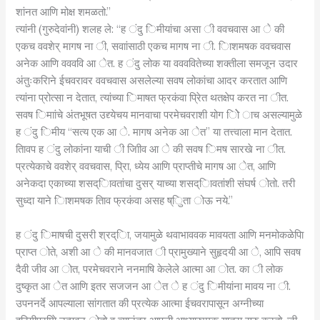
शांनत आणि मोक्ष शमळतो.”
त्यांनी (गुरुदेवांनी) शलह ले: “ह ंदु िमीयांचा असा ी ववचवास आ े की
एकच ववशेर् मागष ना ी, सवाांसाठी एकच मागष ना ी. िाशमषक ववचवास
अनेक आणि ववववि आ ेत. ह ंदु लोक या ववववितेच्या शक्तीला समजून उदार
अंतुःकरिाने ईचवरावर ववचवास असलेल्या सवष लोकांचा आदर करतात आणि
त्यांना प्रोत्सा न देतात, त्यांच्या िमाषत फ्रकंवा प्रिेत थतक्षेप करत ना ीत.
सवष िमाांचे अंतभूषत उद्द्येचय मानवाचा परमेचवराशी योग ोिे ाच असल्यामुळे
ह ंदु िमीय “सत्य एक आ े. मागष अनेक आ ेत” या तत्त्वाला मान देतात.
तिावप ह ंदु लोकांना याची ी जािीव आ े की सवष िमष सारखे ना ीत.
प्रत्येकाचे ववशेर् ववचवास, प्रिा, ध्येय आणि प्राप्तीचे मागष आ ेत, आणि
अनेकदा एकाच्या शसद्िावतांचा दुसर् याच्या शसद्िावतांशी संघर्ष ोतो. तरी
सुध्दा याने िाशमषक तिाव फ्रकंवा असह ष्िुता ोऊ नये.”
ह ंदु िमाषची दुसरी श्रद्िा, जयामुळे थवाभाववक मावयता आणि मनमोकळेपिा
प्राप्त ोते, अशी आ े की मानवजात ी प्रामुख्याने सुहृदयी आ े, आपि सवष
दैवी जीव आ ोत, परमेचवराने ननमाषि केलेले आत्मा आ ोत. का ी लोक
दुष्कृत आ ेत आणि इतर सजजन आ ेत े ह ंदु िमीयांना मावय ना ी.
उपननर्दे आपल्याला सांगतात की प्रत्येक आत्मा ईचवरापासून अग्नीच्या