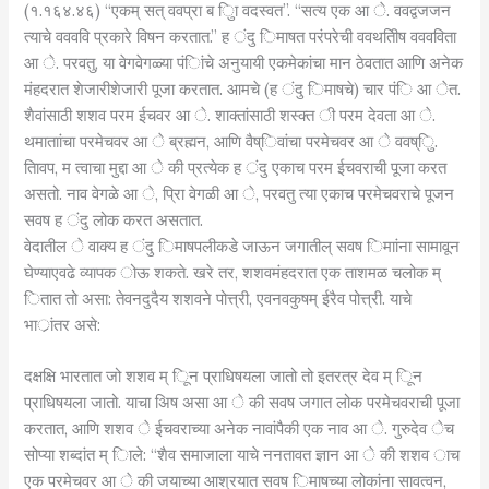
(१.१६४.४६) “एकम् सत् ववप्रा ब ुिा वदस्वत”. “सत्य एक आ े. ववद्वजजन
त्याचे ववववि प्रकारे विषन करतात.” ह ंदु िमाषत परंपरेची ववथतीिष वववविता
आ े. परवतु, या वेगवेगळ्या पंिांचे अनुयायी एकमेकांचा मान ठेवतात आणि अनेक
मंहदरात शेजारीशेजारी पूजा करतात. आमचे (ह ंदु िमाषचे) चार पंि आ ेत.
शैवांसाठी शशव परम ईचवर आ े. शाक्तांसाठी शस्क्त ी परम देवता आ े.
थमाताांचा परमेचवर आ े ब्रह्मन, आणि वैष्िवांचा परमेचवर आ े ववष्िु.
तिावप, म त्वाचा मुद्दा आ े की प्रत्येक ह ंदु एकाच परम ईचवराची पूजा करत
असतो. नाव वेगळे आ े, प्रिा वेगळी आ े, परवतु त्या एकाच परमेचवराचे पूजन
सवष ह ंदु लोक करत असतात.
वेदातील े वाक्य ह ंदु िमाषपलीकडे जाऊन जगातील् सवष िमाांना सामावून
घेण्याएवढे व्यापक ोऊ शकते. खरे तर, शशवमंहदरात एक ताशमळ चलोक म्
ितात तो असा: तेवनदुदैय शशवने पोत्त्री, एवनवकुषम् ईरैव पोत्त्री. याचे
भार्ांतर असे:
दक्षक्षि भारतात जो शशव म् िून प्राधिषयला जातो तो इतरत्र देव म् िून
प्राधिषयला जातो. याचा अिष असा आ े की सवष जगात लोक परमेचवराची पूजा
करतात, आणि शशव े ईचवराच्या अनेक नावांपैकी एक नाव आ े. गुरुदेव ेच
सोप्या शब्दांत म् िाले: “शैव समाजाला याचे ननतावत ज्ञान आ े की शशव ाच
एक परमेचवर आ े की जयाच्या आश्रयात सवष िमाषच्या लोकांना सावत्वन,