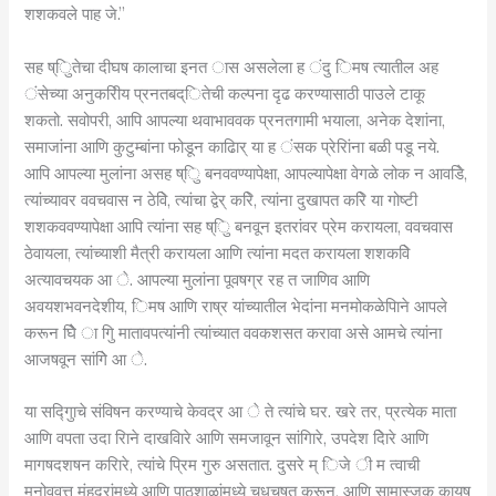
शशकवले पाह जे.”
सह ष्िुतेचा दीघष कालाचा इनत ास असलेला ह ंदु िमष त्यातील अह
ंसेच्या अनुकरिीय प्रनतबद्ितेची कल्पना दृढ करण्यासाठी पाउले टाकू
शकतो. सवोपरी, आपि आपल्या थवाभाववक प्रनतगामी भयाला, अनेक देशांना,
समाजांना आणि कुटुम्बांना फोडून काढिार् या ह ंसक प्रेरिांना बळी पडू नये.
आपि आपल्या मुलांना असह ष्िु बनववण्यापेक्षा, आपल्यापेक्षा वेगळे लोक न आवडिे,
त्यांच्यावर ववचवास न ठेविे, त्यांचा द्वेर् करिे, त्यांना दुखापत करिे या गोष्टी
शशकववण्यापेक्षा आपि त्यांना सह ष्िु बनवून इतरांवर प्रेम करायला, ववचवास
ठेवायला, त्यांच्याशी मैत्री करायला आणि त्यांना मदत करायला शशकविे
अत्यावचयक आ े. आपल्या मुलांना पूवषग्र रह त जाणिव आणि
अवयशभवनदेशीय, िमष आणि राष्र यांच्यातील भेदांना मनमोकळेपिाने आपले
करून घेिे ा गुि मातावपत्यांनी त्यांच्यात ववकशसत करावा असे आमचे त्यांना
आजषवून सांगिे आ े.
या सद्गुिाचे संविषन करण्याचे केवद्र आ े ते त्यांचे घर. खरे तर, प्रत्येक माता
आणि वपता उदा रिाने दाखविारे आणि समजावून सांगिारे, उपदेश देिारे आणि
मागषदशषन करिारे, त्यांचे प्रिम गुरु असतात. दुसरे म् िजे ी म त्वाची
मनोवृवत्त मंहदरांमध्ये आणि पाठशाळांमध्ये चधचषत करून, आणि सामास्जक कायष