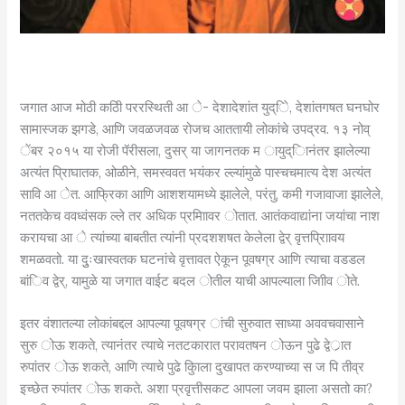
जगात आज मोठी कठीि पररस्थिती आ े- देशादेशांत युद्िे, देशांतगषत घनघोर
सामास्जक झगडे, आणि जवळजवळ रोजच आततायी लोकांचे उपद्रव. १३ नोव्
ेंबर २०१५ या रोजी पॅरीसला, दुसर् या जागनतक म ायुद्िानंतर झालेल्या
अत्यंत प्रािघातक, ओळीने, समस्ववत भयंकर ल्ल्यांमुळे पास्चचमात्य देश अत्यंत
सावि आ ेत. आफ्रिका आणि आशशयामध्ये झालेले, परंतु, कमी गजावाजा झालेले,
नततकेच ववध्वंसक ल्ले तर अधिक प्रमािावर ोतात. आतंकवाद्यांना जयांचा नाश
करायचा आ े त्यांच्या बाबतीत त्यांनी प्रदशशषत केलेला द्वेर् वृत्तप्रािावय
शमळवतो. या दुुःखास्वतक घटनांचे वृत्तावत ऐकून पूवषग्र आणि त्याचा वडडल
बांिव द्वेर्, यामुळे या जगात वाईट बदल ोतील याची आपल्याला जािीव ोते.
इतर वंशातल्या लोकांबद्दल आपल्या पूवषग्र ांची सुरुवात साध्या अववचवासाने
सुरु ोऊ शकते, त्यानंतर त्याचे नतटकारात परावतषन ोऊन पुढे द्वेर्ात
रुपांतर ोऊ शकते, आणि त्याचे पुढे कुिाला दुखापत करण्याच्या स ज पि तीव्र
इच्छेत रुपांतर ोऊ शकते. अशा प्रवृत्तीसकट आपला जवम झाला असतो का?