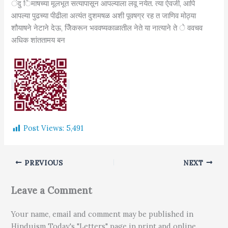
ंदु िमाषच्या मूलभूत सत्यापासून आपल्याला लवू नयेत. त्या ऐवजी, आपि
आपल्या पुढच्या पीढीला अत्यंत दुशमषळ अशी पूवषग्र रह त जाणिव मोठ्या
शौयाषने नेटाने देऊ, जेिेकरून भववष्यकाळातील नेते या नात्याने ते े ववचव
अधिक शांततामय बन
Post Views:
5,491
PREVIOUS
NEXT
Leave a Comment
Your name, email and comment may be published in
Hinduism Today's "Letters" page in print and online.