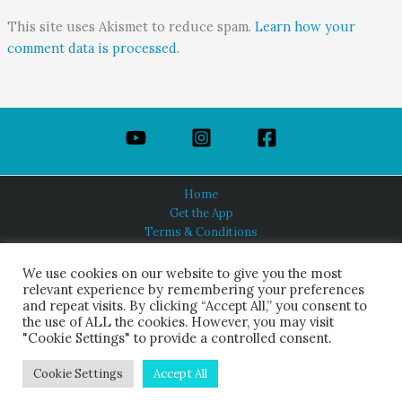
This site uses Akismet to reduce spam.
Learn how your
comment data is processed.
Home
Get the App
Terms & Conditions
Privacy Policy
About Us
We use cookies on our website to give you the most
relevant experience by remembering your preferences
and repeat visits. By clicking “Accept All,” you consent to
the use of ALL the cookies. However, you may visit
"Cookie Settings" to provide a controlled consent.
HINDUISM TODAY®
© 2026 Himalayan Academy Publications. All Rights Reserved.
Cookie Settings
Accept All