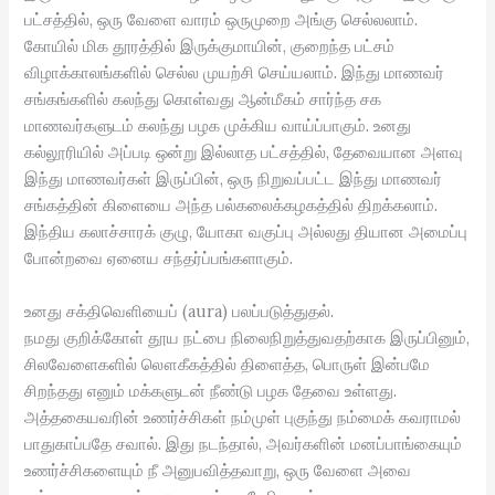
பட்சத்தில், ஒரு வேளை வாரம் ஒருமுறை அங்கு செல்லலாம்.
கோயில் மிக தூரத்தில் இருக்குமாயின், குறைந்த பட்சம்
விழாக்காலங்களில் செல்ல முயற்சி செய்யலாம். இந்து மாணவர்
சங்கங்களில் கலந்து கொள்வது ஆன்மீகம் சார்ந்த சக
மாணவர்களுடம் கலந்து பழக முக்கிய வாய்ப்பாகும். உனது
கல்லூரியில் அப்படி ஒன்று இல்லாத பட்சத்தில், தேவையான அளவு
இந்து மாணவர்கள் இருப்பின், ஒரு நிறுவப்பட்ட இந்து மாணவர்
சங்கத்தின் கிளையை அந்த பல்கலைக்கழகத்தில் திறக்கலாம்.
இந்திய கலாச்சாரக் குழு, யோகா வகுப்பு அல்லது தியான அமைப்பு
போன்றவை ஏனைய சந்தர்ப்பங்களாகும்.
உனது சக்திவெளியைப் (aura) பலப்படுத்துதல்.
நமது குறிக்கோள் தூய நட்பை நிலைநிறுத்துவதற்காக இருப்பினும்,
சிலவேளைகளில் லௌகீகத்தில் திளைத்த, பொருள் இன்பமே
சிறந்தது எனும் மக்களுடன் நீண்டு பழக தேவை உள்ளது.
அத்தகையவரின் உணர்ச்சிகள் நம்முள் புகுந்து நம்மைக் கவராமல்
பாதுகாப்பதே சவால். இது நடந்தால், அவர்களின் மனப்பாங்கையும்
உணர்ச்சிகளையும் நீ அனுபவித்தவாறு, ஒரு வேளை அவை