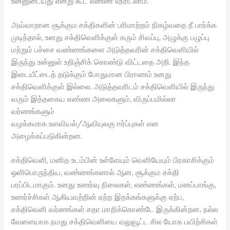
உன்னுடையது என்று கூட எண்ண நேரிடலாம்.
அவ்வாறான சூக்கும சக்திகளின் பரிமாற்றம் நிகழ்வதை நீ பார்க்க
முடிந்தால், உனது சக்திவெளிக்குள் கரும் சிவப்பு, அழுக்கு பழுப்பு
மற்றும் பச்சை வண்ணங்களை அடுத்தவரின் சக்திவெளியில்
இருந்து உன்னுள் உறிஞ்சிக் கொண்டு விட்டதை அறி. இந்த
இடையீட்டைத் தடுக்கும் போதுமான பிராணம் உனது
சக்திவெளிக்குள் இல்லை. அடுத்தவரிடம் சக்திவெளியில் இருந்து
வரும் இத்தகைய எண்ண அலைகளும், விருப்பமில்லா
வர்ணங்களும்
வழக்கமாக உளவியல்/ஆவியுலகு ஈர்ப்புகள் என
அழைக்கப்படுகின்றன.
சக்திவெளி, மனித உடம்பின் உள்ளேயும் வெளியேயும் பிரகாசிக்கும்
ஒளிபொருந்திய, வண்ணங்களால் ஆன, சூக்கும சக்தி
பரப்பிடமாகும். உனது உணர்வு நிலைகள், எண்ணங்கள், மனப்பாங்கு,
உணர்ச்சிகள் ஆகியவற்றின் ஏற்ற இறக்கங்களுக்கு ஏற்ப,
சக்திவெளி வர்ணங்கள் சதா மாறிக்கொண்டே இருக்கின்றன. நல்ல
வேளையாக நமது சக்திவெளியை வலுவூட்ட சில யோக பயிற்சிகள்