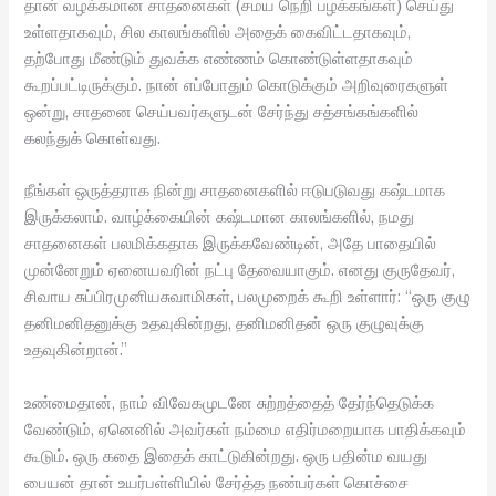
தான் வழக்கமான சாதனைகள் (சமய நெறி பழக்கங்கள்) செய்து
உள்ளதாகவும், சில காலங்களில் அதைக் கைவிட்டதாகவும்,
தற்போது மீண்டும் துவக்க எண்ணம் கொண்டுள்ளதாகவும்
கூறப்பட்டிருக்கும். நான் எப்போதும் கொடுக்கும் அறிவுரைகளுள்
ஒன்று, சாதனை செய்பவர்களுடன் சேர்ந்து சத்சங்கங்களில்
கலந்துக் கொள்வது.
நீங்கள் ஒருத்தராக நின்று சாதனைகளில் ஈடுபடுவது கஷ்டமாக
இருக்கலாம். வாழ்க்கையின் கஷ்டமான காலங்களில், நமது
சாதனைகள் பலமிக்கதாக இருக்கவேண்டின், அதே பாதையில்
முன்னேறும் ஏனையவரின் நட்பு தேவையாகும். எனது குருதேவர்,
சிவாய சுப்பிரமுனியசுவாமிகள், பலமுறைக் கூறி உள்ளார்: “ஒரு குழு
தனிமனிதனுக்கு உதவுகின்றது, தனிமனிதன் ஒரு குழுவுக்கு
உதவுகின்றான்.”
உண்மைதான், நாம் விவேகமுடனே சுற்றத்தைத் தேர்ந்தெடுக்க
வேண்டும், ஏனெனில் அவர்கள் நம்மை எதிர்மறையாக பாதிக்கவும்
கூடும். ஒரு கதை இதைக் காட்டுகின்றது. ஒரு பதின்ம வயது
பையன் தான் உயர்பள்ளியில் சேர்த்த நண்பர்கள் கொச்சை