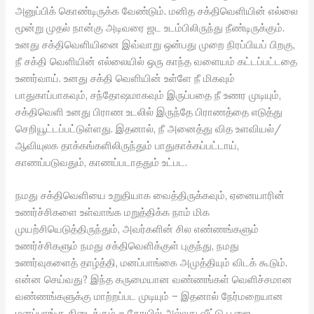
அனுப்பிக் கொண்டிருக்க வேண்டும். மனித சக்திவெளியின் எல்லை
மூன்று முதல் நான்கு அடிவரை ஜட உடம்பிலிருந்து நீண்டிருக்கும்.
உனது சக்திவெளியினை இவ்வாறு ஒன்பது முறை நிரப்பியப் பிறகு,
நீ சக்தி வெளியின் எல்லையில் ஒரு காந்த வளையம் கட்டப்பட்டதை
உணர்வாய். உனது சக்தி வெளியின் உள்ளே நீ மிகவும்
பாதுகாப்பாகவும், சந்தோஷமாகவும் இருப்பதை நீ உணர முடியும்,
சக்திவெளி உனது பிராண உடலில் இருந்தே பிராணத்தை எடுத்து
செறியூட்டப்பட்டுள்ளது. இதனால், நீ அனைத்து வித உளவியல்/
ஆவியுலக தாக்கங்களிலிருந்தும் பாதுகாக்கப்பட்டாய்,
காணப்படுவதும், காணப்படாததும் உட்பட.
நமது சக்திவெளியை உறுதியாக வைத்திருக்கவும், ஏனையாரின்
உணர்ச்சிகளை உள்வாங்க மறுத்திக்க நாம் மிக
முயற்சியெடுத்திருந்தும், அவர்களின் சில எண்ணங்களும்
உணர்ச்சிகளும் நமது சக்திவெளிக்குள் புகுந்து, நமது
உணர்வுகளைத் தாழ்த்தி, மனப்பாங்கை அமுத்தியும் விடக் கூடும்.
என்ன செய்வது? இந்த கருமையான வண்ணங்கள் வெளிச்சமான
வண்ணங்களுக்கு மாற்றப்பட முடியும் – இதனால் நேர்மறையான
மனப்பாங்கு கிடைக்கும் – கோயில் அல்லது வீட்டு பூஜை