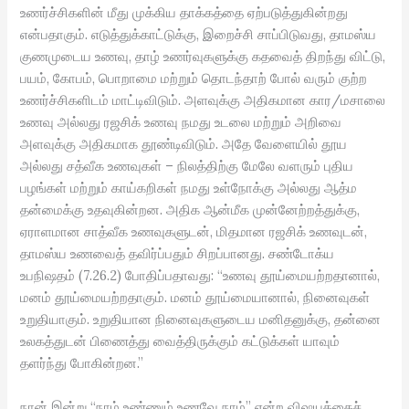
உணர்ச்சிகளின் மீது முக்கிய தாக்கத்தை ஏற்படுத்துகின்றது
என்பதாகும். எடுத்துக்காட்டுக்கு, இறைச்சி சாப்பிடுவது, தாமஸ்ய
குணமுடைய உணவு, தாழ் உணர்வுகளுக்கு கதவைத் திறந்து விட்டு,
பயம், கோபம், பொறாமை மற்றும் தொடந்தாற் போல் வரும் குற்ற
உணர்ச்சிகளிடம் மாட்டிவிடும். அளவுக்கு அதிகமான கார/மசாலை
உணவு அல்லது ரஜசிக் உணவு நமது உடலை மற்றும் அறிவை
அளவுக்கு அதிகமாக தூண்டிவிடும். அதே வேளையில் தூய
அல்லது சத்வீக உணவுகள் – நிலத்திற்கு மேலே வளரும் புதிய
பழங்கள் மற்றும் காய்கறிகள் நமது உள்நோக்கு அல்லது ஆத்ம
தன்மைக்கு உதவுகின்றன. அதிக ஆன்மீக முன்னேற்றத்துக்கு,
ஏராளமான சாத்வீக உணவுகளுடன், மிதமான ரஜசிக் உணவுடன்,
தாமஸ்ய உணவைத் தவிர்ப்பதும் சிறப்பானது. சண்டோக்ய
உபநிஷதம் (7.26.2) போதிப்பதாவது: “உணவு தூய்மையற்றதானால்,
மனம் தூய்மையற்றதாகும். மனம் தூய்மையானால், நினைவுகள்
உறுதியாகும். உறுதியான நினைவுகளுடைய மனிதனுக்கு, தன்னை
உலகத்துடன் பிணைத்து வைத்திருக்கும் கட்டுக்கள் யாவும்
தளர்ந்து போகின்றன.”
நான் இன்று “நாம் உண்ணும் உணவே நாம்” என்ற விஷயத்தைச்