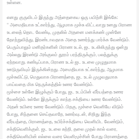
உள்ளன.
எனது குருவிடம் இருந்து அத்தைகைய ஒரு பயிற்சி இங்கே:
“ அமைதியாக உட்கார்ந்து, ஆழமாக மூச்சு விட்டவாறு உனது பிராண
உடலைத் தொட வேண்டி, முதலில் அதனை மனக்கண் முன்னே
தோற்றுவித்து, இரண்டாவதாக அதை உணர்ந்து பார்க்க வேண்டும்.
பெரும்பாலும் மனிதர்களின் பிராண உடல், ஜட உடலிலிருந்து ஒன்று
அல்லது இரண்டு அங்குலம் தூரம் பரந்திருக்கும், பலத்துக்கு
ஏற்றவாறு. கண்டிப்பாக, பிராண உடல் ஜட உடலை முழுதுமாக
ஊடுருவியும் இருக்கின்றது. அமைதியாக உட்கார்ந்து, ஆழமாக
மூச்சுவிட்டு, மெதுவாக பிராணத்தை, ஜட உடல் முழுவதுமாக
பாய்வதை மிக நெருக்கத்தில் உணர வேண்டும்.
மூச்சை உள்ளே இழுக்கும் போது, ஜட உடம்பின் வீர்யத்தை உணர
வேண்டும். உள்ளே இருக்கும் காந்த சக்தியை உணர வேண்டும்.
அதன் உயிரை உணர வேண்டும். பிறகு, மூச்சை வெளியே விடும்
போது, சிந்தனை செய்தவாறே, உணர்வுடன், சிறிது இந்த
வீர்யத்தை, பிராணத்தை, உயிர்ச்சக்தியை வெளியிட வேண்டும்,
சக்திவெளிக்குள். ஜட உடலை சுற்றி, தலை முதல் கால் வரை,
சக்திவெளியின் எல்லை வரை வெளிமூச்சின் போது பிராணத்தை