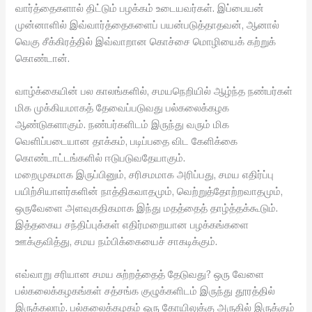
வார்த்தைகளால் திட்டும் பழக்கம் உடையவர்கள். இப்பையன்
முன்னாளில் இவ்வார்த்தைகளைப் பயன்படுத்தாதவன், ஆனால்
வெகு சீக்கிரத்தில் இவ்வாறான கொச்சை மொழியைக் கற்றுக்
கொண்டான்.
வாழ்க்கையின் பல காலங்களில், சமயநெறியில் ஆழ்ந்த நண்பர்கள்
மிக முக்கியமாகத் தேவைப்படுவது பல்கலைக்கழக
ஆண்டுகளாகும். நண்பர்களிடம் இருந்து வரும் மிக
வெளிப்படையான தாக்கம், படிப்பதை விட கேளிக்கை
கொண்டாட்டங்களில் ஈடுபடுவதேயாகும்.
மறைமுகமாக இருப்பினும், சரிசமமாக அரிப்பது, சமய எதிர்ப்பு
பயிற்சியாளர்களின் நாத்திகவாதமும், வெற்றுத்தோற்றவாதமும்,
ஒருவேளை அளவுகதிகமாக இந்து மதத்தைத் தாழ்த்தக்கூடும்.
இத்தகைய சந்திப்புக்கள் எதிர்மறையான பழக்கங்களை
ஊக்குவித்து, சமய நம்பிக்கையைச் சாகடிக்கும்.
எவ்வாறு சரியான சமய சுற்றத்தைத் தேடுவது? ஒரு வேளை
பல்கலைக்கழகங்கள் சத்சங்க குழுக்களிடம் இருந்து தூரத்தில்
இருக்கலாம். பல்கலைக்கழகம் ஒரு கோயிலுக்கு அருகில் இருக்கும்