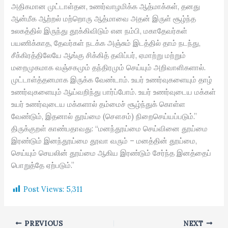
அதிகமான முட்டாள்தன, உணர்வாழமிக்க ஆத்மாக்கள், தனது
ஆன்மீக ஆற்றல் மற்றொரு ஆத்மாவை அதன் இருள் சூழ்ந்த
உலகத்தில் இருந்து தூக்கிவிடும் என நம்பி, மகாதேவர்கள்
பயணிக்காத, தேவர்கள் நடக்க அஞ்சும் இடத்தில் தாம் நடந்து,
சீக்கிரத்திலேயே ஆங்கு சிக்கித் தவிப்பர், ஏமாற்று மற்றும்
மறைமுகமாக வஞ்சகமும் தந்திரமும் செய்யும் அறிவாளிகளால்.
முட்டாள்த்தனமாக இருக்க வேண்டாம். உயர் உணர்வுகளையும் தாழ்
உணர்வுகளையும் ஆய்வறிந்து பார்ப்போம். உயர் உணர்வுடைய மக்கள்
உயர் உணர்வுடைய மக்களால் தம்மைச் சூழ்ந்துக் கொள்ள
வேண்டும், இதனால் தூய்மை (சௌசம்) நிறைசெய்யப்படும்.”
திருக்குறள் காண்பதாவது: “மனந்தூய்மை செய்வினை தூய்மை
இரண்டும் இனந்தூய்மை தூவா வரும் – மனத்தின் தூய்மை,
செய்யும் செயலின் தூய்மை ஆகிய இரண்டும் சேர்ந்த இனத்தைப்
பொறுத்தே ஏற்படும்.”
Post Views:
5,311
PREVIOUS
NEXT