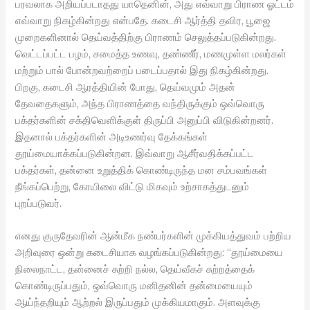
பரவலாக அறியப்படாதது யாதெனின், அது எவ்வாறு பிராண ஓட்டம்
எவ்வாறு நிகழ்கின்றது என்பதே. கடைசி ஆர்த்தி தவிர, பூஜை
முறைகளினால் தெய்வத்திற்கு பிராணம் செலுத்தப்படுகின்றது.
வெட்டப்பட்ட பழம், சமைத்த உணவு, தண்ணீர், மணமுள்ள மலர்கள்
மற்றும் பால் போன்றவற்றைப் படைப்பதால் இது நிகழ்கின்றது.
பிறகு, கடைசி ஆரத்தியின் போது, தெய்வமும் அதன்
தேவதைகளும், அந்த பிராணத்தை வந்திருக்கும் ஒவ்வொரு
பக்தர்களின் சக்திவெளிக்குள் திருப்பி அனுப்பி விடுகின்றனர்.
இதனால் பக்தர்களின் அடிஉணர்வு தேக்கங்கள்
தூய்மையாக்கப்படுகின்றன. இவ்வாறு ஆசீர்வதிக்கப்பட்ட
பக்தர்கள், தன்னை உறுத்திக் கொண்டிருந்த மன சம்பவங்கள்
நீங்கப்பெற்று, கோயிலை விட்டு மிகவும் உற்சாகத்துடனும்
புறப்படுவர்.
எனது குருதேவரின் ஆன்மீக நண்பர்களின் முக்கியத்துவம் பற்றிய
அறிவுரை ஒன்று கடைசியாக வழங்கப்படுகின்றது: “தூய்மையை
நிலைநாட்ட, தன்னைச் சுற்றி நல்ல, தெய்வீகச் சுற்றத்தைக்
கொண்டிருப்பதும், ஒவ்வொரு மனிதனின் தன்மையையும்
ஆய்ந்தறியும் ஆற்றல் இருப்பதும் முக்கியமாகும். அளவுக்கு