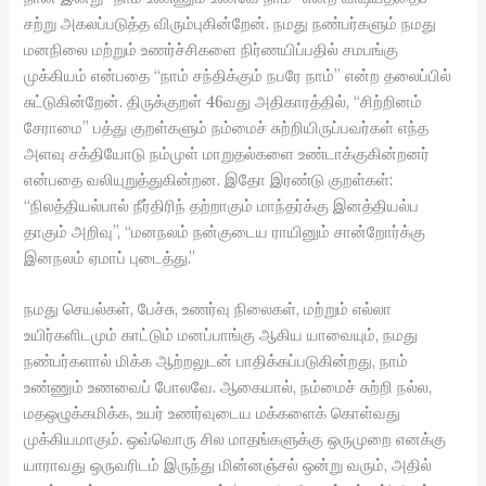
சற்று அகலப்படுத்த விரும்புகின்றேன். நமது நண்பர்களும் நமது
மனநிலை மற்றும் உணர்ச்சிகளை நிர்ணயிப்பதில் சமபங்கு
முக்கியம் என்பதை “நாம் சந்திக்கும் நபரே நாம்” என்ற தலைப்பில்
சுட்டுகின்றேன். திருக்குறள் 46வது அதிகாரத்தில், “சிற்றினம்
சேராமை” பத்து குறள்களும் நம்மைச் சுற்றியிருப்பவர்கள் எந்த
அளவு சக்தியோடு நம்முள் மாறுதல்களை உண்டாக்குகின்றனர்
என்பதை வலியுறுத்துகின்றன. இதோ இரண்டு குறள்கள்:
“நிலத்தியல்பால் நீர்திரிந் தற்றாகும் மாந்தர்க்கு இனத்தியல்ப
தாகும் அறிவு”, “மனநலம் நன்குடைய ராயினும் சான்றோர்க்கு
இனநலம் ஏமாப் புடைத்து.”
நமது செயல்கள், பேச்சு, உணர்வு நிலைகள், மற்றும் எல்லா
உயிர்களிடமும் காட்டும் மனப்பாங்கு ஆகிய யாவையும், நமது
நண்பர்களால் மிக்க ஆற்றலுடன் பாதிக்கப்படுகின்றது, நாம்
உண்ணும் உணவைப் போலவே. ஆகையால், நம்மைச் சுற்றி நல்ல,
மதஒழுக்கமிக்க, உயர் உணர்வுடைய மக்களைக் கொள்வது
முக்கியமாகும். ஒவ்வொரு சில மாதங்களுக்கு ஒருமுறை எனக்கு
யாராவது ஒருவரிடம் இருந்து மின்னஞ்சல் ஒன்று வரும், அதில்