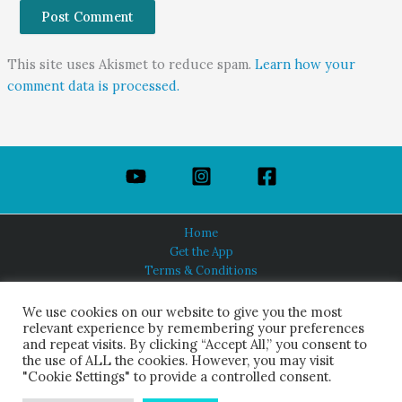
This site uses Akismet to reduce spam.
Learn how your
comment data is processed.
Home
Get the App
Terms & Conditions
Privacy Policy
About Us
We use cookies on our website to give you the most
relevant experience by remembering your preferences
and repeat visits. By clicking “Accept All,” you consent to
the use of ALL the cookies. However, you may visit
"Cookie Settings" to provide a controlled consent.
HINDUISM TODAY®
© 2026 Himalayan Academy Publications. All Rights Reserved.