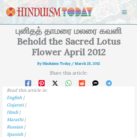
Skip to content
புனிதத் தாமரை மலரை கவனி
Behold the Sacred Lotus
Flower April 2012
By
Hinduism Today
/
March 25, 2012
Share this article:
Read this article in:
English
|
Gujarati
|
Hindi
|
Marathi
|
Russian
|
Spanish
|