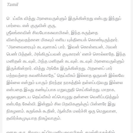
Tamil
ெய்வீக வித்து அனைவருள்ளும் இருக்கின்றது என்பது இந்துப்
பார்வை. என் குருவின் குரு,
ஶ்ரீலங்காவின் சிவயோகசுவாமிகள், இந்த கருத்தை
விளக்குவதற்கான மிகவும் எளிய யுக்தியைக் கொண்டிருந்தார்.
“அனைவரையும் கடவுளாகப் பார். ‘இவன் கொள்ளயன், அவன்
பெண் பித்தன், அங்கிருப்பவன் குடிகாரன்’ எனச் சொல்லாதே. இந்த
மனிதன் கடவுள், அந்த மனிதன் கடவுள். கடவுள் அனைவருள்ளும்
இருக்கின்றார். வித்து அங்கே இருக்கின்றது. அதனைப் பார்
மற்றவற்றை கவனிக்காதே.” தெய்வீகம் இல்லாத ஒருவன் இல்லவே
இல்லை என்றும் யாரும் நிரந்தர நரகத்தில் தள்ளப்படுவது இல்லை
என்பதை இஃது கண்டிப்பாக மறுவுறுதி செய்கின்றது. மாறாக,
ஒருவனுடைய தெய்வீகம் எப்பொழுது தன்னை வெளிப்படுத்தும்
என்பதே கேள்வி. இன்னும் சில பிறவிகளுக்குப் பின்னரே இது
நிகழலாம். சுருங்கக் கூறின், ஆன்மீக மலர்ச்சி ஒரு மெதுவான,
தவிர்க்கமுடியாத நிகழ்வாகும்.
எனது குரு, சிவாய சுப்பிரமுனியசுவாமிகள், சமஸ்கிருதத்தில்