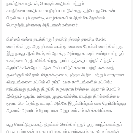
நாஸ்திகவாதிகள், பொருள்வாதிகள் மற்றும்
சுயநிர்ணயவாதிகளால் நிரப்பப்பட்டுள்ளது. தற்போது கொண்ட
பிறவியையும் தாண்டி, வாழ்க்கையில் ஆன்மீக நோக்கம்
பொருந்தியுள்ளதை அறியாமல் உள்ளனர்.
பின்னர் என்ன நடக்கிறது? தண்டு நீரைத் தாண்டி மேலே
வளர்கின்றது. அது நீரைக் கடந்து, வானை நோக்கி வளர்கின்றது,
இது நமது ஆன்மீகம், உள்நோக்கு அல்லது கடவுள் உண்டு என்ற ஓர்
உணர்வை பிரதிபலிக்கின்றது. நாம் மதத்தைப் பற்றிச் சிந்திக்க
ஆரம்பிக்கின்றோம்; ஆன்மீகப் பயிற்சிகளைப் பற்றி எண்ணத்
துவங்குகின்றோம். மிருகக்குணம், புத்தக அறிவு மற்றும் சாதாரண
விஷயங்களை மட்டும் விரும்பி, உலக காரியங்களில் மட்டுமே
ஈடுபடுவது நமக்கு திருப்தி தருவதாக இல்லை. ஆனால் மொட்டு
இன்னும் மூடியே உள்ளது, முழுவளர்ச்சியடைந்து திறக்கவில்லை.
மூடிய மொட்டுக்கு கடவுள் அங்கே இருக்கின்றார் என தெரிகின்றது
ஆனால் அவரிடம் நேரடியான அனுபவம் சம்பவிக்கவில்லை.
எது மொட்டுதனைத் திறக்கச் செய்கின்றது? ஒரு வாழ்க்கைக்குப்
பிறகு மற்ற ஒன்று என பயில்வதும் வளர்வதும், ஞானிமார்களின்