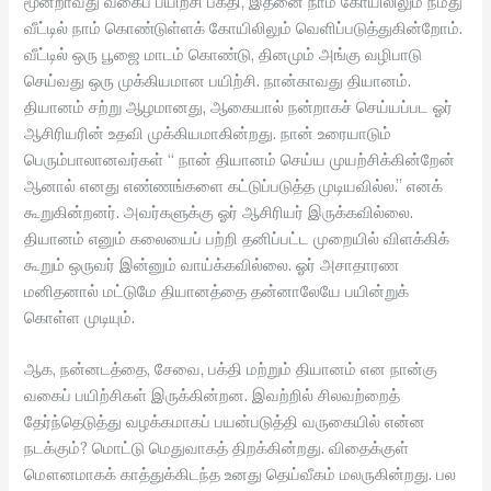
மூன்றாவது வகைப் பயிற்சி பக்தி, இதனை நாம் கோயிலிலும் நமது
வீட்டில் நாம் கொண்டுள்ளக் கோயிலிலும் வெளிப்படுத்துகின்றோம்.
வீட்டில் ஒரு பூஜை மாடம் கொண்டு, தினமும் அங்கு வழிபாடு
செய்வது ஒரு முக்கியமான பயிற்சி. நான்காவது தியானம்.
தியானம் சற்று ஆழமானது, ஆகையால் நன்றாகச் செய்யப்பட ஓர்
ஆசிரியரின் உதவி முக்கியமாகின்றது. நான் உரையாடும்
பெரும்பாலானவர்கள் “ நான் தியானம் செய்ய முயற்சிக்கின்றேன்
ஆனால் எனது எண்ணங்களை கட்டுப்படுத்த முடியவில்ல.” எனக்
கூறுகின்றனர். அவர்களுக்கு ஓர் ஆசிரியர் இருக்கவில்லை.
தியானம் எனும் கலையைப் பற்றி தனிப்பட்ட முறையில் விளக்கிக்
கூறும் ஒருவர் இன்னும் வாய்க்கவில்லை. ஓர் அசாதாரண
மனிதனால் மட்டுமே தியானத்தை தன்னாலேயே பயின்றுக்
கொள்ள முடியும்.
ஆக, நன்னடத்தை, சேவை, பக்தி மற்றும் தியானம் என நான்கு
வகைப் பயிற்சிகள் இருக்கின்றன. இவற்றில் சிலவற்றைத்
தேர்ந்தெடுத்து வழக்கமாகப் பயன்படுத்தி வருகையில் என்ன
நடக்கும்? மொட்டு மெதுவாகத் திறக்கின்றது. விதைக்குள்
மௌனமாகக் காத்துக்கிடந்த உனது தெய்வீகம் மலருகின்றது. பல