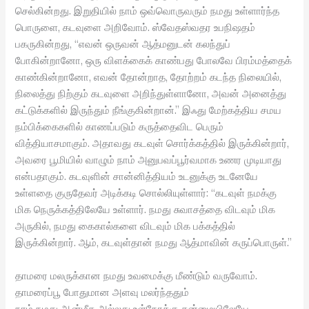
செல்கின்றது. இறுதியில் நாம் ஒவ்வொருவரும் நமது உள்ளார்ந்த
பொருளை, கடவுளை அறிவோம். ஸ்வேதஸ்வதர உபநிஷதம்
பகருகின்றது, “எவன் ஒருவன் ஆத்மனுடன் கலந்துப்
போகின்றானோ, ஒரு விளக்கைக் காண்பது போலவே பிரம்மத்தைக்
காண்கின்றானோ, எவன் தோன்றாத, தோற்றம் கடந்த நிலையில்,
நிலைத்து நிற்கும் கடவுளை அறிந்துள்ளானோ, அவன் அனைத்து
கட்டுக்களில் இருந்தும் நீங்குகின்றான்.” இஃது மேற்கத்திய சமய
நம்பிக்கைகளில் காணப்படும் கருத்தைவிட பெரும்
வித்தியாசமாகும். அதாவது கடவுள் சொர்க்கத்தில் இருக்கின்றார்,
அவரை பூமியில் வாழும் நாம் அனுபவப்பூர்வமாக உணர முடியாது
என்பதாகும். கடவுளின் சான்னித்தியம் உடனுக்கு உடனேயே
உள்ளதை குருதேவர் அடிக்கடி சொல்லியுள்ளார்: “கடவுள் நமக்கு
மிக நெருக்கத்திலேயே உள்ளார். நமது சுவாசத்தை விடவும் மிக
அருகில், நமது கைகால்களை விடவும் மிக பக்கத்தில்
இருக்கின்றார். ஆம், கடவுள்தான் நமது ஆத்மாவின் கருப்பொருள்.”
தாமரை மலருக்கான நமது உவமைக்கு மீண்டும் வருவோம்.
தாமரைப்பூ போதுமான அளவு மலர்ந்ததும்
நாம் நமது ஆன்மீக அல்லது உள்நோக்கு தன்மையிலேயே