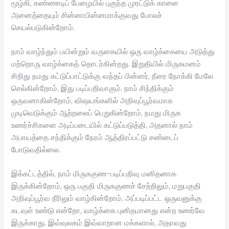
மூழ்கி, கண்ணாடிப் பேழையில் புகுந்த முரட்டுக் காளை
அனைத்தையும் சின்னாபின்னமாக்குவது போலச்
செயல்படுகின்றோம்.
நாம் வாழ்ந்தும் பயின்றும் வருகையில் ஒரு வாழ்க்கையை அடுத்து
மற்றொரு வாழ்க்கைத் தொடர்கின்றது. இறுதியில் மிருகமனம்
சிறிது நமது கட்டுப்பாட்டுக்கு வந்தப் பின்னர், நீரை நோக்கி மேலே
செல்கின்றோம், இது படிப்பறிவாகும். நாம் சிந்திக்கும்
ஒருவனாகின்றோம், விஷயங்களில் அறிவுப்பூர்வமாக
முடிவெடுக்கும் ஆற்றலைப் பெறுகின்றோம், நமது மிருக
உணர்ச்சிகளை அடிப்படையில் கட்டுப்படுத்தி, அதனால் நாம்
அபாயத்தை சந்திக்கும் நேரம் ஆத்திரப்பட்டு சண்டைப்
போடுவதில்லை.
இக்கட்டத்தில், நாம் மிருககுண-படிப்பறிவு மனிதனாக
இருக்கின்றோம், ஒரு பகுதி மிருககுணச் சேற்றிலும், மறுபகுதி
அறிவுப்பூர்வ நீரிலும் வாழ்கின்றோம். அப்படிப்பட்ட ஒருவனுக்கு
கடவுள் உண்டு என்றோ, வாழ்க்கை புனிதமானது என்ற உணர்வே
இருக்காது. இவ்வுலகம் இவ்வாறான மக்களால், அதாவது