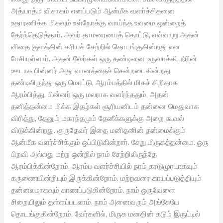
அத்யாத்ம விசாகம் எனப்படும் ஆன்மீக வளர்ச்சிதனை
உதாரணிக்க மிகவும் உள்நோக்கு வாய்ந்த உவமை ஒன்றைத்
தேர்ந்தெடுத்தார். அவர் தாமரையைத் தொட்டு, எவ்வாறு அதன்
விதை குளத்தின் கரியச் சேற்றில் தொடங்குகின்றது என
பேசியுள்ளார். அதன் வேர்கள் ஒரு தண்டினை உருவாக்கி, நீரின்
ஊடாக பின்னர் அது வானத்தைச் சென்றடைகின்றது.
தண்டிலிருந்து ஒரு மொட்டு, ஆரம்பத்தில் மிகச் சிறிதாக
ஆரம்பித்து, பின்னர் ஒரு மலராக வளர்ந்ததும், அதன்
தனித்தன்மை மிக்க இதழ்கள் சூரியனிடம் தன்னை மெதுவாக
விரித்து, தேனும் மகரந்தமும் தேனீக்களுக்கு அறை கூவல்
விடுக்கின்றது. குருதேவர் இதை மனிதனின் தன்மைக்கும்
ஆன்மீக வளர்ச்சிக்கும் ஒப்பிடுகின்றார். சேறு மிருகத்தன்மை. ஒரு
பிறவி அல்லது மற்ற ஒன்றில் நாம் சேற்றிலிருந்தே
ஆரம்பிக்கின்றோம். ஆரம்ப வளர்ச்சியில் நாம் கரடுமுரடாகவும்
கருணையின்றியும் இருக்கின்றோம். மற்றவரை காயப்படுத்தியும்
தன்னலமாகவும் காணப்படுகின்றோம். நாம் ஒருவேளை
சிறையிலும் தள்ளப்படலாம். நாம் அனைவரும் அங்கேயே
தொடங்குகின்றோம், வேர்களில், மிருக மனதின் கடும் இருட்டில்