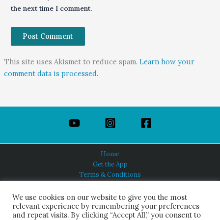
the next time I comment.
This site uses Akismet to reduce spam.
Learn how your
comment data is processed.
Home
Get the App
Terms & Conditions
Privacy Policy
About Us
We use cookies on our website to give you the most
relevant experience by remembering your preferences
and repeat visits. By clicking “Accept All,” you consent to