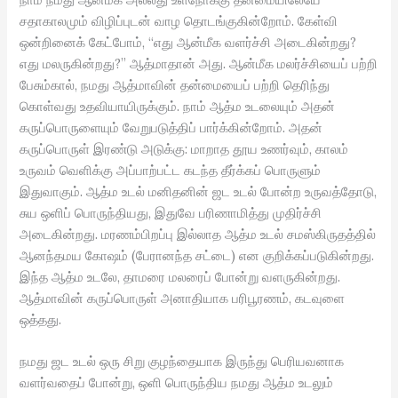
சதாகாலமும் விழிப்புடன் வாழ தொடங்குகின்றோம். கேள்வி
ஒன்றினைக் கேட்போம், “எது ஆன்மீக வளர்ச்சி அடைகின்றது?
எது மலருகின்றது?” ஆத்மாதான் அது. ஆன்மீக மலர்ச்சியைப் பற்றி
பேசும்கால், நமது ஆத்மாவின் தன்மையைப் பற்றி தெரிந்து
கொள்வது உதவியாயிருக்கும். நாம் ஆத்ம உடலையும் அதன்
கருப்பொருளையும் வேறுபடுத்திப் பார்க்கின்றோம். அதன்
கருப்பொருள் இரண்டு அடுக்கு: மாறாத தூய உணர்வும், காலம்
உருவம் வெளிக்கு அப்பாற்பட்ட கடந்த தீர்க்கப் பொருளும்
இதுவாகும். ஆத்ம உடல் மனிதனின் ஜட உடல் போன்ற உருவத்தோடு,
சுய ஒளிப் பொருந்தியது, இதுவே பரிணாமித்து முதிர்ச்சி
அடைகின்றது. மரணம்பிறப்பு இல்லாத ஆத்ம உடல் சமஸ்கிருதத்தில்
ஆனந்தமய கோஷம் (பேரானந்த சட்டை) என குறிக்கப்படுகின்றது.
இந்த ஆத்ம உடலே, தாமரை மலரைப் போன்று வளருகின்றது.
ஆத்மாவின் கருப்பொருள் அனாதியாக பரிபூரணம், கடவுளை
ஒத்தது.
நமது ஜட உடல் ஒரு சிறு குழந்தையாக இருந்து பெரியவனாக
வளர்வதைப் போன்று, ஒளி பொருந்திய நமது ஆத்ம உடலும்