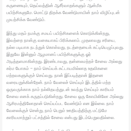
கருணையும், தெய்வத்தின் ஆசீர்வாதங்களும் ஆன்மீக
பயிற்சிகளுமே. மொட்டு திறக்க வேண்டுமாயின் நாம் விழிப்புடன்
முயற்சிக்க வேண்டும்.
இந்து மதம் நமக்கு சமயப் பயிற்சிகளைக் கொடுக்கின்றது,
இவற்றை நான்கு வகையாகப் பிரிக்கலாம். முதலாவது சரியை,
நல்ல படியாக நடந்துக் கொள்வது, நடத்தையைக் கட்டியெழுப்புவது.
இதுவே இன்னும் ஆழமானப் பயிற்சிகளுக்கு ஓர்
அடித்தளமாகின்றது. இரண்டாவது, தன்னலமற்றச் சேவை அல்லது
கர்ம யோகம் – நாம் செய்யக் கட்டாயமில்லாத உதவிகளை
மற்றவகளுக்குச் செய்வது. நான் இப்படித்தான் இதனை
வரையறுக்கின்றேன். நாம் வேலைச் செய்யும் இடத்தில் மற்ற
ஒருவருக்காக நாம் நல்லிதயத்துடன் உவந்து செய்யும் காரியம்
சேவை எனக் கருதப்படுகின்றது. சேவை ஒரு கோயிலிலோ அல்லது
ஆசிரமத்திலோதான் செய்யப்பட வேண்டும் என இல்லை. நாம்
வேலைக்குச் சென்று, நாம் பெறும் ஊதியத்திற்கு மட்டுமே
காரியமாற்றும் பட்சத்தில் சேவை என்பது இடம்பெறுவதில்லை.