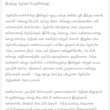
இருந்து ஆற்றல் பெறுகின்றது.”
ஆன்மீக வளச்சிக்கு இன்னும் ஒரு பாங்கு உண்டு. ஓர் இந்து மகான்,
சுவாமி அல்லது யோகி, உயிருடனோ அல்லது மறைந்தவரோ, உன்
பார்வையில் மிகப்பெரிய ஆன்மீக உச்சத்தை அடைந்தவராக
உள்ளவரைத் தேர்ந்தெடு. இப்போது அவரது அடைவுநிலையானது
உனது சொந்த ஆற்றல் என கண்டும் ஏற்றும் கொள். இதுவே மிக
ஆச்சரியத்தகும் உண்மையாகும். யாரோ ஒருவர் பெற்ற ஆன்மீக
அடைவுகளை நீயும் அடையும் திறமை உன்னுள்ளேயே அடங்கி
உள்ளது, எதிர்காலத்தில் உருப்பெருவதற்காக. ஒருவேளை அந்த
எண்ணம் உனது ஆன்மீகப் பயிற்சிகளுக்கு இன்னும் சற்றுக் கூடிய
முயற்சி செய்ய உந்தலாம். தாமரை மலர் முழுமையாக மலர்ந்து
நிற்பதைக் காண் – அது உனது சொந்த பரிபூரண ஆன்மீக
ஆற்றலின் அடையாளம்.
கண்டிப்பாக, முயற்சி செய்வதன் மூலமாகத்தான் ஆற்றல் நிஜரூபம்
பெறுகின்றது. உனது தேடலில் நீ உண்மையாக இருந்தால்,
உன்னையே கேள்வி கேட்டுக் கொள். அந்த நான்கு விதமான
பயிற்சிகளை நான் எவ்வாறு என் வாழ்க்கையில் இக்கணத்தில்