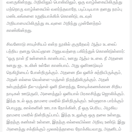
வளருகின்றது, அறிவிலும் பொலிவிலும், ஒரு வாழ்க்கையிலிருந்து
மற்றொரு வாழ்க்கையில் வளர்ந்தவாறே, படிப்படியாக தனது நரம்பு
மண்டலங்களை உறுதியாக்கிக் கொண்டு, கடவுள்
அறியாமையிலிருந்து கடவுளை அறிந்து முன்னேற்றம்
காண்கின்றது.
சிவனோடு சாயுச்சியம் என்ற நூலில் குருதேவர் ஆத்ம உடலைப்
பற்றிய தனது மெய்ஞான அனுபவத்தை பகிர்ந்துக் கொண்டுள்ளார்:
“ஒரு நாள் நீ உன்னைக் காண்பாய், உனது ஆத்ம உடலை. நீ அதனை
உனது ஜட உடலின் உள்ளே காண்பாய். அது ஒளிஊடுவும்
நெகிழியைப் போன்றிருக்கும். அதனை நீல ஒளிச் சுற்றியிருக்கும்,
அதன் எல்லை வெள்ளை-மஞ்சள் நிறத்திலிருக்கும். அதன்
உள்புறத்தில் நீல-மஞ்சள் ஒளி நிறைந்து, கோடிக்கணக்கான சிறிய
நாடிகள் ஊடுருவி, அனைத்தும் ஒளியால் பிரகாசித்து ஜொலிக்கும்.
இந்த உடல் ஒரு தாமரை மலரில் நின்றிருக்கும். உள்ளூராக பார்க்கும்
பொழுது, கால்களின் ஊடாக நோக்கின், நீ ஒரு பெரிய, அழகிய
தாமரை மலரில் நின்றிருப்பாய். இந்த உடலுக்கு ஒரு தலை உள்ளது,
இதற்கு கண்கள் உள்ளன, இதற்கு எல்லையில்லா அறிவு உண்டு. இது
அனைத்து சக்திக்கும் மூலகர்த்தாவை நோக்கியவாறு, அதனிடம்