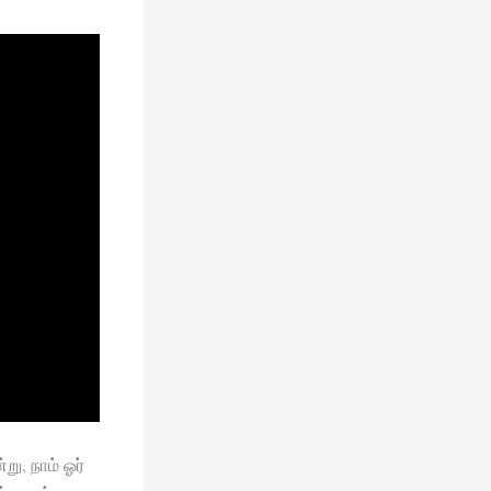
ு, நாம் ஓர்