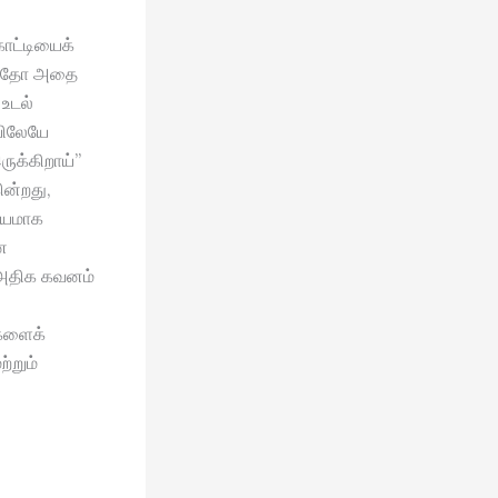
ாட்டியைக்
ானதோ அதை
உடல்
யிலேயே
ுக்கிறாய்”
ின்றது,
்யமாக
ன
் அதிக கவனம்
ர்களைக்
்றும்