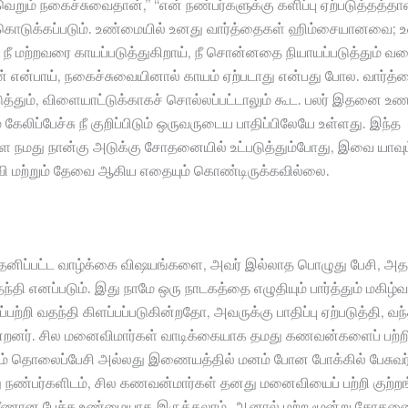
வெறும் நகைச்சுவைதான்,” “என் நண்பர்களுக்கு களிப்பு ஏற்படுத்தத்த
ொடுக்கப்படும். உண்மையில் உனது வார்த்தைகள் ஹிம்சையானவை; 
 நீ மற்றவரை காயப்படுத்துகிறாய், நீ சொன்னதை நியாயப்படுத்தும் வக
 என்பாய், நகைச்சுவையினால் காயம் ஏற்படாது என்பது போல. வார்த்
த்தும், விளையாட்டுக்காகச் சொல்லப்பட்டாலும் கூட. பலர் இதனை உ
 கேலிப்பேச்சு நீ குறிப்பிடும் ஒருவருடைய பாதிப்பிலேயே உள்ளது. இந்த
நமது நான்கு அடுக்கு சோதனையில் உட்படுத்தும்போது, இவை யாவு
 மற்றும் தேவை ஆகிய எதையும் கொண்டிருக்கவில்லை.
னிப்பட்ட வாழ்க்கை விஷயங்களை, அவர் இல்லாத பொழுது பேசி, அதன
ி எனப்படும். இது நாமே ஒரு நாடகத்தை எழுதியும் பார்த்தும் மகிழ்
பற்றி வதந்தி கிளப்பப்படுகின்றதோ, அவருக்கு பாதிப்பு ஏற்படுத்தி, வந்
்றனர். சில மனைவிமார்கள் வாடிக்கையாக தமது கணவன்களைப் பற்றி,
 தொலைப்பேசி அல்லது இணையத்தில் மனம் போன போக்கில் பேசுவர
நண்பர்களிடம், சில கணவன்மார்கள் தனது மனைவியைப் பற்றி குற்றங்
ணான பேச்சு உண்மையாக இருக்கலாம், ஆனால் மற்ற மூன்று சோதன