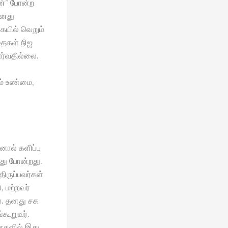
ான்” போன்ற
உனது
ையில் வெறும்
தைகள் நிஜ
ணர்வதில்லை.
ம் உண்மை,
ால் களிப்பு
வது போன்றது.
திருப்பவர்கள்
 மற்றவர்
். தனது சக
கூறுவர்.
ைகளில் இது