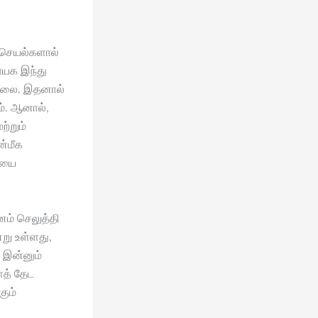
 செயல்களால்
ாயக இந்து
ில்லை. இதனால்
். ஆனால்,
்றும்
ன்மீக
மையை
ம் செலுத்தி
்று உள்ளது,
் இன்னும்
ைத் தேட
கும்