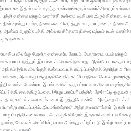
ீகப் பொருள் என்பதாகும். ஆனால் நாம் ஜட உடல் ஒன்றில் வாழ்கின்றோம
த்மாவாக- இதில் பலம் மிகுந்த எண்ணங்களும் உணர்ச்சிகளும் உள்ளன
 புத்தி தன்மை மற்றும் உணர்ச்சி தன்மை ஆகியன இருக்கின்றன. அவர
ின் மூன்று பாங்கு நிலை என விவரித்துள்ளார்: உயர்உணர்வுநிலை அ
ு ஆன்மா ஆகும்); புத்தி அல்லது சிந்தனா நிலை; மற்றும் உடல்-உணர்ச்
்குத் தன்மை.
லையாகிய விலங்கு போன்ற தன்மையே கோபம், பொறாமை, பயம் மற்றும்
ைக் காயப்படுத்தும் இயல்பைக் கொண்டுள்ளது. ஆன்மீகப் பாதையில் 
 அங்கம் இந்த விலங்குத் தன்மையைக் கட்டுப்படுத்தத் தெரிந்த அறிவா
யமங்கள், அதாவது பத்து நன்னெறிக் கட்டுப்பாடுகள் செயல்முறைக்கு
படுத்தி வைக்க வேண்டிய இயல்புகளின் ஒரு பட்டியலை அவை வழங்குகி
ப்படுத்தி வைத்திருப்பதை, இந்து பாரம்பரியத்தில், தேரோட்டி ஒருவன் 
ு குதிரைகளின் கடிவாளங்களை இழுத்துகொண்டே, அவற்றை அடக்கி
ு போன்று காட்டப்படும். இயமங்கள்தான் அந்த கடிவாளங்கள், இதன் உ
ி மற்றும் புத்தி தன்மையை அடக்குகின்றோம், இதனால்தான் பலமிக்க 
மக்கு வேலைச் செய்கின்றனவா அல்லது கட்டுப்பாடு இன்றி கண்மூ
 என முடிவாகும்.