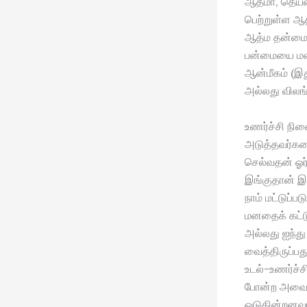
ஆத்மா, தெய்வ
பெற்றுள்ள ஆ
ஆத்ம தன்மை,
பன்மையை மனத
ஆன்மீகம் (இத
அல்லது விலங
உணர்ச்சி நி
அடுத்தவர்கள
செல்வதன் ஓர்
இங்குதான் இ
நாம் மட்டுப்
மனதைக் கட்டு
அல்லது ஐந்த
வைத்திருப்பத
உடல்-உணர்ச்ச
போன்ற அவை ந
ஓடுகின்றனவா