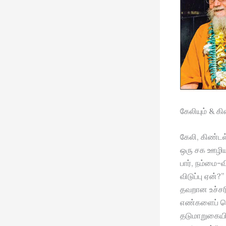
கேலியும் & கி
கேலி, கிண்டல
ஒரு சக ஊழியர
பார், நம்மை-வ
விடுப்பு ஏன்
தவறான உச்சரி
எண்களைப் பெ
தடுமாறுகையில