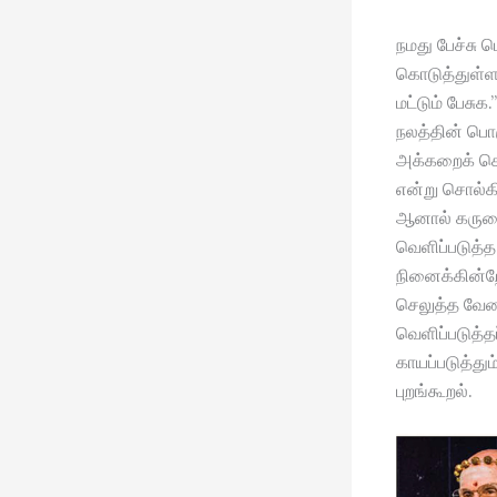
நமது பேச்சு 
கொடுத்துள
மட்டும் பேச
நலத்தின் பொ
அக்கறைக் கொண
என்று சொல்கி
ஆனால் கருணை
வெளிப்படுத்த
நினைக்கின்றே
செலுத்த வேண
வெளிப்படுத்தப
காயப்படுத்து
புறங்கூறல்.