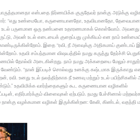
பொருத்தமானதா என்பதை நிர்ணயிக்க குருதேவர் நான்கு அடுக்கு வழிக
்ளார்: “எது உண்மையோ, கருணையானதோ, உதவியானதோ, தேவைய
ுக.” உடல் பருனமான ஒரு நண்பனை உதாரணமாகக் கொள்வோம். அவனது 
ருட்டு, அவன் உடல் எடையைக் குறைப்பது முக்கியம் என நாம் உண்மை
்டிருக்கின்றோம். இதை “ரவி, நீ அளவுக்கு அதிகமாய் குண்டாய் இர
ன்றோம். உதவி சம்பந்தமான விஷயத்தில் நமது கருத்து தேர்ச்சி பெறுக
யில் தோல்வி அடைகின்றது. நாம் நமது அக்கறையை மேலும் சாதூர
 வேண்டும். “நான் இப்படிச் சொல்வது உனக்கு கஷ்டமாக இருக்காது எ
ன், ரவி. உனது உடல் நலத்திற்காக நீ உணவு மற்றும் உடல் பயிற்சிகளில
்டும்.” உதவிமிக்க வார்த்தைகளும் கூட கருணையான வழிகளில்
்படின், எதிர்பார்க்கும் விளைவுகள் ஏற்படும். நமது பேச்சினால் மற்றவ
ம் நான்கு வழக்கமான வழிகள் இருக்கின்றன: கேலி, கிண்டல், வதந்தி மற