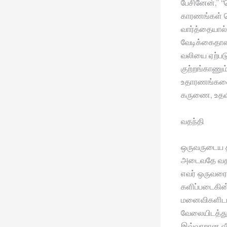
பேசினேன்,” “
காரணங்கள் க
வார்த்தையால்
வேடிக்கைதான்
வலியை ஏற்படு
குற்றங்காணும்
உதாரணங்களை 
கருணை, உதவி
வதந்தி
ஒருவருடைய த
அடைவதே வதந்த
எவர் ஒருவரைப்
களிப்படைகின
மனைவிகளிடம்
வேலையிடத்து 
இவ்வாறான வீ