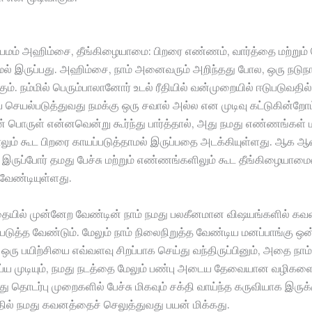
மம் அஹிம்சை, தீங்கிழையாமை: பிறரை எண்ணம், வார்த்தை மற்றும்
மல் இருப்பது. அஹிம்சை, நாம் அனைவரும் அறிந்தது போல, ஒரு நடுந
. நம்மில் பெரும்பாலானோர் உடல் ரீதியில் வன்முறையில் ஈடுபடுவத
ெயல்படுத்துவது நமக்கு ஒரு சவால் அல்ல என முடிவு கட்டுகின்றோம
பொருள் என்னவென்று கூர்ந்து பார்த்தால், அது நமது எண்ணங்கள் மற
லும் கூட பிறரை காயப்படுத்தாமல் இருப்பதை அடக்கியுள்ளது. ஆக ஆ
 இருப்போர் தமது பேச்சு மற்றும் எண்ணங்களிலும் கூட தீங்கிழையா
வேண்டியுள்ளது.
தையில் முன்னேற வேண்டின் நாம் நமது பலகீனமான விஷயங்களில் கவன
டுத்த வேண்டும். மேலும் நாம் நிலைநிறுத்த வேண்டிய மனப்பாங்கு ஒன
ஒரு பயிற்சியை எவ்வளவு சிறப்பாக செய்து வந்திருப்பினும், அதை நாம
ய்ய முடியும், நமது நடத்தை மேலும் பண்பு அடைய தேவையான வழிகள
து தொடர்பு முறைகளில் பேச்சு மிகவும் சக்தி வாய்ந்த கருவியாக இருக்
அதில் நமது கவனத்தைச் செலுத்துவது பயன் மிக்கது.