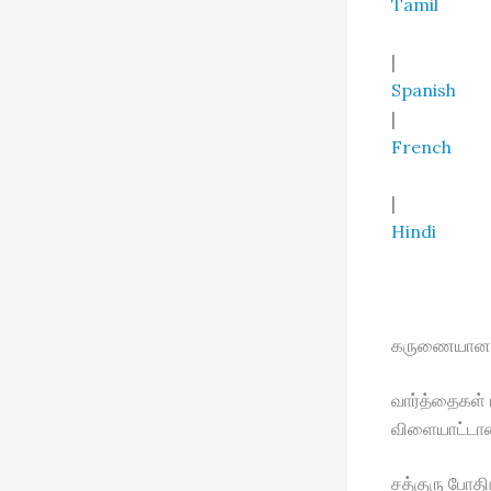
Tamil
|
Spanish
|
French
|
Hindi
கருணையான ப
வார்த்தைகள் 
விளையாட்டான 
சத்குரு போத