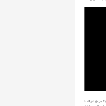
எனது குரு, ச