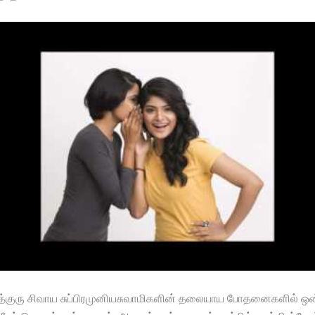
த்குரு சிவாய சுப்பிரமுனியசுவாமிகளின் தலையாய போதனைகளில் ஒன்ற