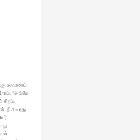
வது உதாரணம்:
்றோம், “அங்கே
 சிறப்பு
ர். நீ அவரது
ியர்
ோது
தான்