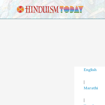
Skip to content
English
|
Marathi
|